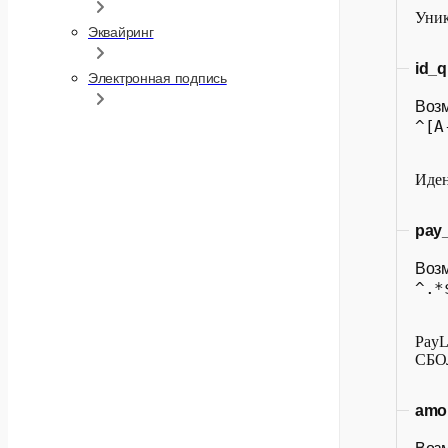
Уник
Эквайринг
id_q
Электронная подпись
Воз
^[A
Иден
pay
Воз
^.*
PayL
СБО
amo