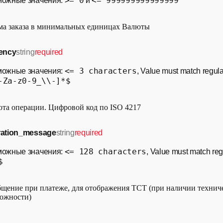
>= 0
<= 999999999999999
можные значения:
и
а заказа в минимальных единицах Валюты
ency
string
required
<= 3 characters
можные значения:
, Value must match regul
-Za-z0-9_\\-]*$
та операции. Цифровой код по ISO 4217
ration_message
string
required
<= 128 characters
можные значения:
, Value must match reg
$
щение при платеже, для отображения ТСТ (при наличии технич
ожности)