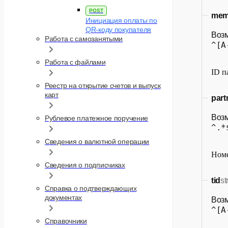
POST
mem
Инициация оплаты по
QR-коду покупателя
Воз
Работа с самозанятыми
^[A
Работа с файлами
ID п
Реестр на открытие счетов и выпуск
карт
par
Воз
Рублевое платежное поручение
^.*
Сведения о валютной операции
Номе
Сведения о подписчиках
tid
st
Справка о подтверждающих
документах
Воз
^[A
Справочники