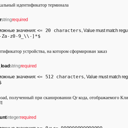
альный идентификатор терминала
r
string
required
<= 20 characters
можные значения:
, Value must match regu
-Za-z0-9_\\-]*$
тификатор устройства, на котором сформирован заказ
_load
string
required
<= 512 characters
можные значения:
, Value must match reg
$
oad, полученный при сканировании Qr кода, отображаемого Кл
Л
unt
integer
required