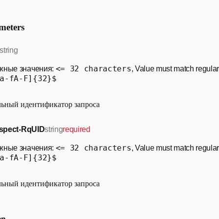
meters
string
<= 32 characters
жные значения:
, Value must match regula
a-fA-F]{32}$
ьный идентификатор запроса
ospect-RqUID
string
required
<= 32 characters
жные значения:
, Value must match regula
a-fA-F]{32}$
ьный идентификатор запроса