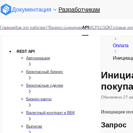
Документация
Разработчикам
Справочник API
Главная
Как это работает?
Бизнес-сценарии
API
MCP
1С
SDK
Готовые ин
Коллекция Postman
Sber API
Оплата
REST API
Авторизация
Инициаци
Безопасный бизнес
Иници
покуп
Безопасные сделки
Обновлено
27 а
Бизнес-карты
Инициация опл
Валютный контракт и ВБК
Запрос
Выписки