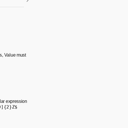
s
, Value must
lar expression
9]{2}Z$