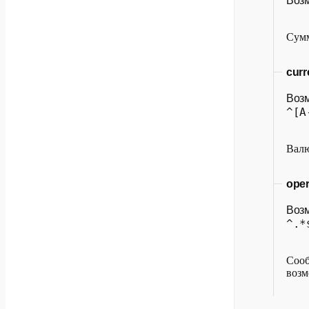
Воз
Сумм
curr
Воз
^[A
Валю
ope
Воз
^.*
Сооб
возм