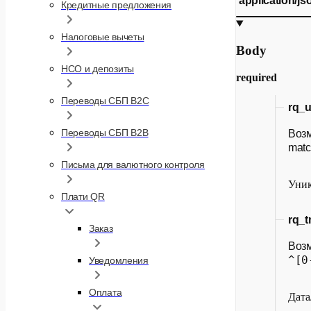
application/js
Кредитные предложения
Налоговые вычеты
Body
НСО и депозиты
required
Переводы СБП B2C
rq_u
Переводы СБП B2B
Воз
matc
Письма для валютного контроля
Уник
Плати QR
rq_
Заказ
Воз
^[0
Уведомления
Оплата
Дата