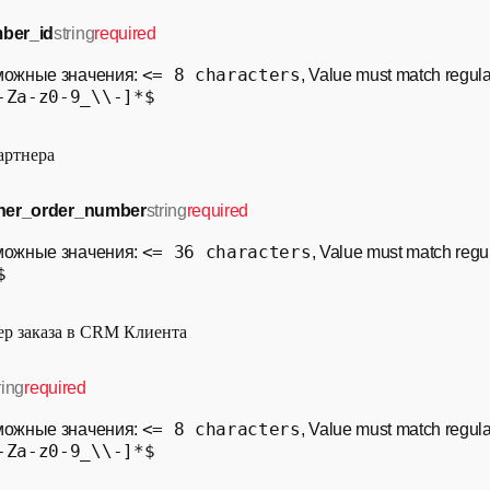
ber_id
string
required
<= 8 characters
можные значения:
, Value must match regul
-Za-z0-9_\\-]*$
артнера
tner_order_number
string
required
<= 36 characters
можные значения:
, Value must match regu
$
р заказа в CRM Клиента
ring
required
<= 8 characters
можные значения:
, Value must match regul
-Za-z0-9_\\-]*$