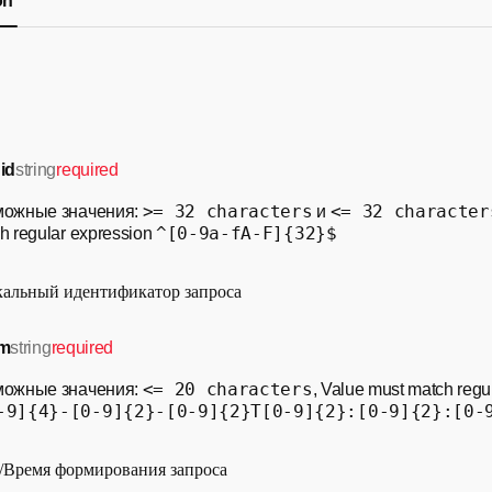
on
id
string
required
>= 32 characters
<= 32 character
можные значения:
и
^[0-9a-fA-F]{32}$
h regular expression
альный идентификатор запроса
tm
string
required
<= 20 characters
можные значения:
, Value must match regu
-9]{4}-[0-9]{2}-[0-9]{2}T[0-9]{2}:[0-9]{2}:[0-
/Время формирования запроса