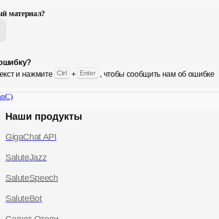
ый материал?
ошибку?
Ctrl
Enter
екст и нажмите
+
, чтобы сообщить нам об ошибке
anC)
Наши продукты
GigaChat API
SaluteJazz
SaluteSpeech
SaluteBot
Салют Отели