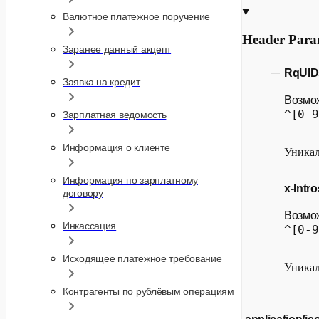
Валютное платежное поручение
Header Para
Заранее данный акцепт
RqUID
Заявка на кредит
Возмо
^[0-9
Зарплатная ведомость
Информация о клиенте
Уникал
Информация по зарплатному
x-Intr
договору
Возмо
Инкассация
^[0-9
Исходящее платежное требование
Уникал
Контрагенты по рублёвым операциям