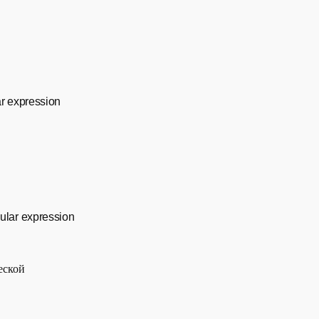
ar expression
ular expression
еской