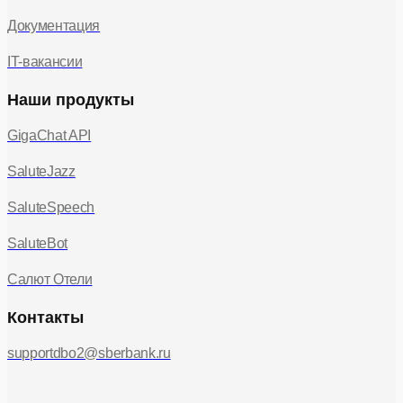
Документация
IT-вакансии
Наши продукты
GigaChat API
SaluteJazz
SaluteSpeech
SaluteBot
Салют Отели
Контакты
supportdbo2@sberbank.ru