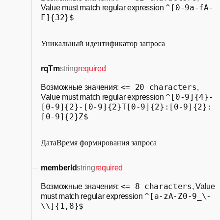
^[0-9a-fA-
Value must match regular expression
F]{32}$
Уникальный идентификатор запроса
rqTm
string
required
<= 20 characters
Возможные значения:
,
^[0-9]{4}-
Value must match regular expression
[0-9]{2}-[0-9]{2}T[0-9]{2}:[0-9]{2}:
[0-9]{2}Z$
ДатаВремя формирования запроса
memberId
string
required
<= 8 characters
Возможные значения:
, Value
^[a-zA-Z0-9_\-
must match regular expression
\\]{1,8}$