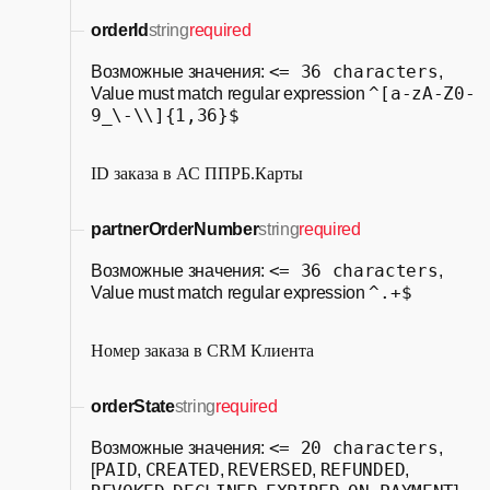
orderId
string
required
<= 36 characters
Возможные значения:
,
^[a-zA-Z0-
Value must match regular expression
9_\-\\]{1,36}$
ID заказа в АС ППРБ.Карты
partnerOrderNumber
string
required
<= 36 characters
Возможные значения:
,
^.+$
Value must match regular expression
Номер заказа в CRM Клиента
orderState
string
required
<= 20 characters
Возможные значения:
,
PAID
CREATED
REVERSED
REFUNDED
[
,
,
,
,