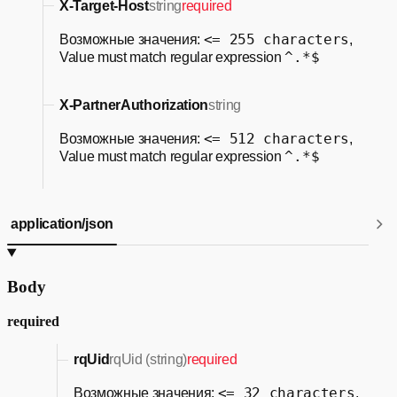
X-Target-Host
string
required
<= 255 characters
Возможные значения:
,
^.*$
Value must match regular expression
X-PartnerAuthorization
string
<= 512 characters
Возможные значения:
,
^.*$
Value must match regular expression
application/json
Body
required
rqUid
rqUid (string)
required
<= 32 characters
Возможные значения:
,