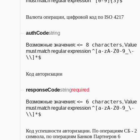
^[0-9]{3}$
must match regular expression
Валюта операции, цифровой код по ISO 4217
authCode
string
<= 8 characters
Возможные значения:
, Value
^[a-zA-Z0-9_\-
must match regular expression
\\]*$
Код авторизации
responseCode
string
required
<= 6 characters
Возможные значения:
, Value
^[a-zA-Z0-9_\-
must match regular expression
\\]*$
Код успешности авторизации. По операциям СБ - 2
символа, по операциям Банков Партнеров 6