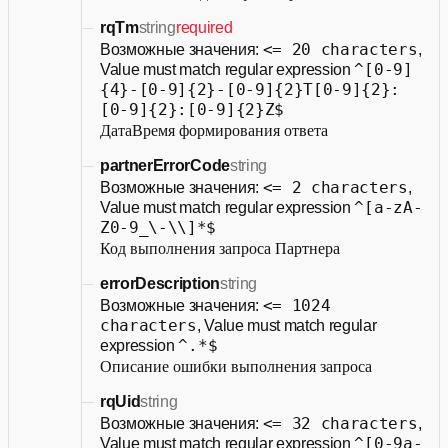
rqTm
string
required
<= 20 characters
Возможные значения:
,
^[0-9]
Value must match regular expression
{4}-[0-9]{2}-[0-9]{2}T[0-9]{2}:
[0-9]{2}:[0-9]{2}Z$
ДатаВремя формирования ответа
partnerErrorCode
string
<= 2 characters
Возможные значения:
,
^[a-zA-
Value must match regular expression
Z0-9_\-\\]*$
Код выполнения запроса Партнера
errorDescription
string
<= 1024
Возможные значения:
characters
, Value must match regular
^.*$
expression
Описание ошибки выполнения запроса
rqUid
string
<= 32 characters
Возможные значения:
,
^[0-9a-
Value must match regular expression