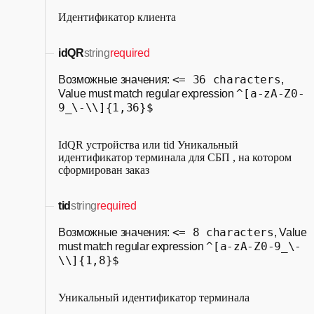
Идентификатор клиента
idQR
string
required
<= 36 characters
Возможные значения:
,
^[a-zA-Z0-
Value must match regular expression
9_\-\\]{1,36}$
IdQR устройства или tid Уникальный
идентификатор терминала для СБП , на котором
сформирован заказ
tid
string
required
<= 8 characters
Возможные значения:
, Value
^[a-zA-Z0-9_\-
must match regular expression
\\]{1,8}$
Уникальный идентификатор терминала