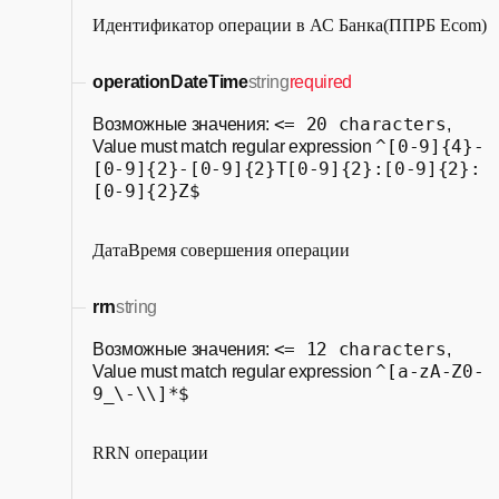
Идентификатор операции в АС Банка(ППРБ Ecom)
operationDateTime
string
required
<= 20 characters
Возможные значения:
,
^[0-9]{4}-
Value must match regular expression
[0-9]{2}-[0-9]{2}T[0-9]{2}:[0-9]{2}:
[0-9]{2}Z$
ДатаВремя совершения операции
rrn
string
<= 12 characters
Возможные значения:
,
^[a-zA-Z0-
Value must match regular expression
9_\-\\]*$
RRN операции