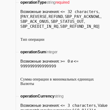
operationType
string
required
<= 32 characters
Возможные значения:
,
PAY
REVERSE
REFUND
SBP_PAY_ACKNOWL
[
,
,
,
,
SBP_ACK_ONUS
SBP_STATUS_OUT
,
,
SBP_CREDIT_IN_RQ
SBP_REFUND_IN_RQ
,
]
Тип операции
operationSum
integer
>= 0
<=
Возможные значения:
и
999999999999999
Сумма операции в минимальных единицах
Валюты
operationCurrency
string
<= 3 characters
Возможные значения:
, Value