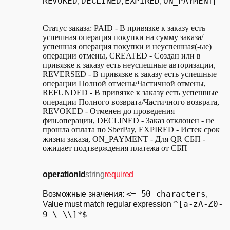
REVOKED
DECLINED
EXPIRED
ON_PAYMENT
,
,
,
]
Статус заказа: PAID - В привязке к заказу есть
успешная операция покупки на сумму заказа/
успешная операция покупки и неуспешная(-ые)
операции отмены, CREATED - Создан или в
привязке к заказу есть неуспешные авторизации,
REVERSED - В привязке к заказу есть успешные
операции Полной отмены/Частичной отмены,
REFUNDED - В привязке к заказу есть успешные
операции Полного возврата/Частичного возврата,
REVOKED - Отменен до проведения
фин.операции, DECLINED - Заказ отклонен - не
прошла оплата по SberPay, EXPIRED - Истек срок
жизни заказа, ON_PAYMENT - Для QR СБП -
ожидает подтверждения платежа от СБП
operationId
string
required
<= 50 characters
Возможные значения:
,
^[a-zA-Z0-
Value must match regular expression
9_\-\\]*$