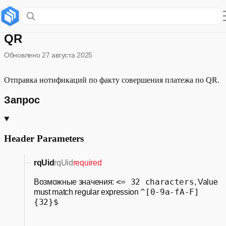
Нотификация по платежам через
QR
Обновлено
27 августа 2025
Отправка нотификаций по факту совершения платежа по QR.
Запрос
Header Parameters
rqUid
rqUid
required
<= 32 characters
Возможные значения:
, Value
^[0-9a-fA-F]
must match regular expression
{32}$