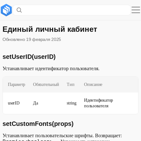
Содержание раздела
setUserID(userID)
Единый личный кабинет
Обновлено
19 февраля 2025
setCustomFonts(props)
sendElkEvent
setUserID(userID)
Устанавливает идентификатор пользователя.
Параметр
Обязательный
Тип
Описание
Идентификатор
userID
Да
string
пользователя
setCustomFonts(props)
Устанавливает пользовательские шрифты. Возвращает: