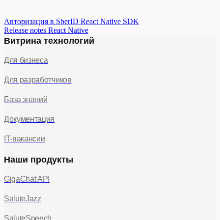
INFO_CARD_LONG
-
:
длинная карточка
Авторизация в SberID React Native SDK
информации
Release notes React Native
OFFER
-
:
Витрина технологий
предложение.
По умолчанию
Для бизнеса
используется значение
ROOT
.
Для разработчиков
Тип иконки или
База знаний
аватара виджета.
Возможные значения:
Документация
ICON
-
: иконка
INITIALS
-
:
IT-вакансии
инициалы
пользователя
avatar
Да
string
DEFAULT
-
:
Наши продукты
стандартный аватар
NOTHING
-
: отсутствие
GigaChat API
аватара.
Для виджетов
SaluteJazz
"Спасибо" и "Прайм"
этот параметр может
SaluteSpeech
быть null.