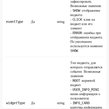
зафиксировать.
Возможные значения:
SHOW
-
: отображение
виджета
CLICK
-
: клик на
eventType
Да
string
виджет или его
элемент
ERROR
-
: ошибка при
отображении виджета.
По умолчанию
используется значение
SHOW
.
Тип виджета, для
которого отправляется
событие. Возможные
значения:
ROOT
-
: корневой
виджет
USER_INFO_MINI
-
:
мини-информация о
пользователе
widgetType
INFO_CARD
Да
string
-
:
карточка информации