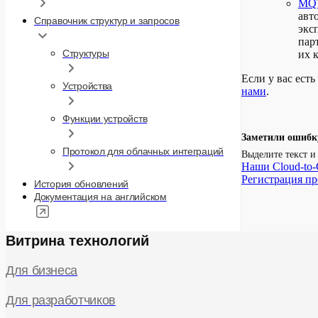
MQT
авт
Справочник структур и запросов
экс
пар
Структуры
их 
Если у вас ест
Устройства
нами
.
Функции устройств
Заметили ошибк
Протокол для облачных интеграций
Выделите текст 
Наши Cloud-to-
Регистрация пр
История обновлений
Документация на английском
Витрина технологий
Для бизнеса
Для разработчиков