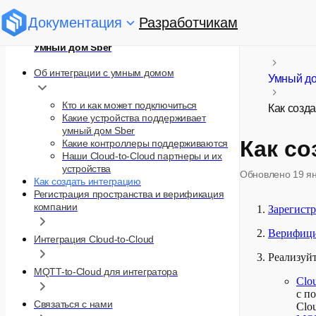
Документация
Разработчикам
Умный дом Sber
Об интеграции с умным домом
Умный д
Кто и как может подключиться
Как созд
Какие устройства поддерживает
умный дом Sber
Как со
Какие контроллеры поддерживаются
Наши Cloud-to-Cloud партнеры и их
устройства
Обновлено
19 я
Как создать интеграцию
Регистрация пространства и верификация
компании
Зарегист
Верифиц
Интеграция Cloud-to-Cloud
Реализуйт
MQTT-to-Cloud для интегратора
Clo
с п
Связаться с нами
Clo