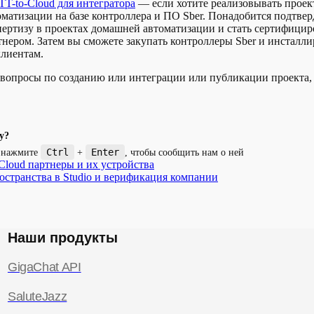
T-to-Cloud для интегратора
— если хотите реализовывать прое
оматизации на базе контроллера и ПО Sber. Понадобится подтвер
пертизу в проектах домашней автоматизации и стать сертифици
тнером. Затем вы сможете закупать контроллеры Sber и инсталли
клиентам.
ь вопросы по созданию или интеграции или публикации проекта
у?
Ctrl
Enter
и нажмите
+
, чтобы сообщить нам о ней
Cloud партнеры и их устройства
остранства в Studio и верификация компании
Наши продукты
GigaChat API
SaluteJazz