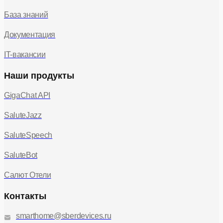
База знаний
Документация
IT-вакансии
Наши продукты
GigaChat API
SaluteJazz
SaluteSpeech
SaluteBot
Салют Отели
Контакты
smarthome@sberdevices.ru