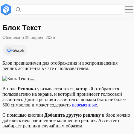
Содержание раздела
Автопрослушивание ответа
Блок Текст
Обновлено
28 апреля 2025
Форматирование текста
Graph
Настройка озвучивания ответа
Блок предназначен для отображения и воспроизведения
реплик ассистента в чате с пользователем.
В поле
Реплика
указывается текст, который отобразится
пользователю на экране, и который произнесет голосовой
ассистент. Длина реплики ассистента должна быть не более
500 символов и может содержать
переменные
.
С помощью кнопки
Добавить другую реплику
в блок можно
добавить неограниченное количество реплик. Ассистент
выбирает реплики случайным образом.