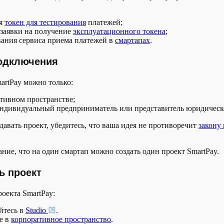
ия
токен для тестирования
платежей;
 заявки на получение
эксплуатационного токена
;
вания сервиса приема платежей в
смартапах
.
одключения
rtPay можно только:
тивном пространстве;
индивидуальный предприниматель или представитель юридическ
давать проект, убедитесь, что ваша идея не противоречит
закону
ние, что на один смартап можно создать один проект SmartPay.
ь проект
роекта SmartPay:
йтесь в
Studio
.
е в
корпоративное пространство
.