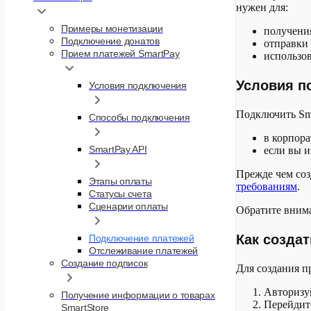
нужен для:
Примеры монетизации
получен
Подключение донатов
отправки
Прием платежей SmartPay
использо
Условия п
Условия подключения
Подключить Sma
Способы подключения
в корпора
SmartPay API
если вы 
Прежде чем соз
Этапы оплаты
требованиям
.
Статусы счета
Сценарии оплаты
Обратите внима
Как создат
Подключение платежей
Отслеживание платежей
Создание подписок
Для создания п
Авторизу
Получение информации о товарах
Перейдит
SmartStore