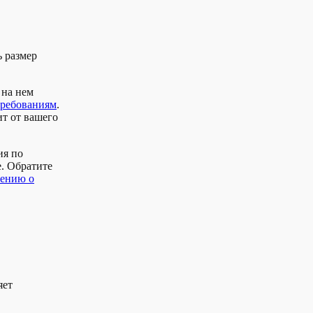
ь размер
 на нем
требованиям
.
ит от вашего
ия по
. Обратите
ению о
яет