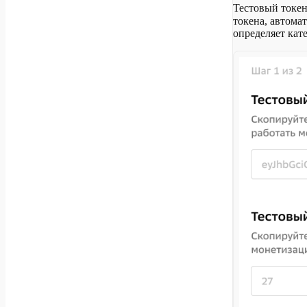
Тестовый токен
токена, автома
определяет кат