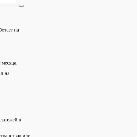
ботает на
.
 месяца.
ап на
латежей в
странства» или