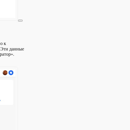
о к
. Эти данные
ратор».