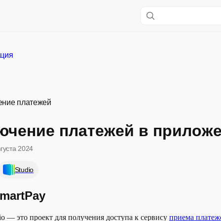
ация
ение платежей
ючение платежей в прилож
вгуста 2024
Studio
martPay
dio — это проект для получения доступа к сервису
приема платеж