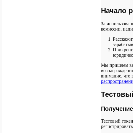
Начало 
За использован
комиссии, нап
Расскажит
зарабатыв
Прикрепи
юридическ
Мы пришлем в
вознаграждению
внимание, что 
распространен
Тестовы
Получение
Тестовый токен
регистрировать