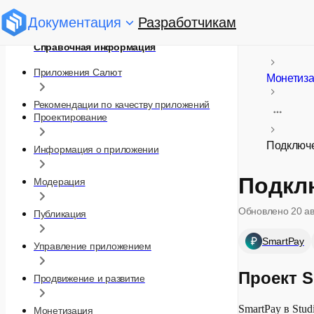
Документация
Разработчикам
Справочная информация
Приложения Салют
Монетиз
Рекомендации по качеству приложений
Проектирование
Подключ
Информация о приложении
Подкл
Модерация
Обновлено
20 а
Публикация
SmartPay
Управление приложением
Проект S
Продвижение и развитие
SmartPay в Stu
Монетизация