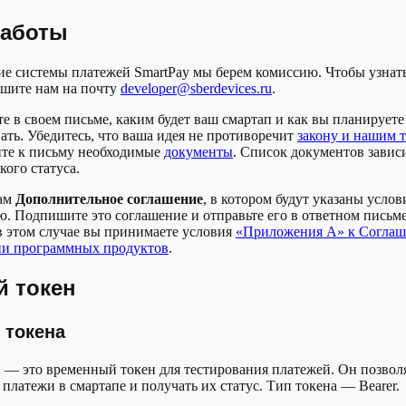
работы
ие системы платежей SmartPay мы берем комиссию. Чтобы узнат
ишите нам на почту
developer@sberdevices.ru
.
е в своем письме, каким будет ваш смартап и как вы планируете
ать. Убедитесь, что ваша идея не противоречит
закону и нашим 
те к письму необходимые
документы
. Список документов завис
ого статуса.
ам
Дополнительное соглашение
, в котором будут указаны услов
. Подпишите это соглашение и отправьте его в ответном письме
в этом случае вы принимаете условия
«Приложения А» к Соглаш
ии программных продуктов
.
й токен
 токена
 — это временный токен для тестирования платежей. Он позвол
 платежи в смартапе и получать их статус. Тип токена — Bearer.