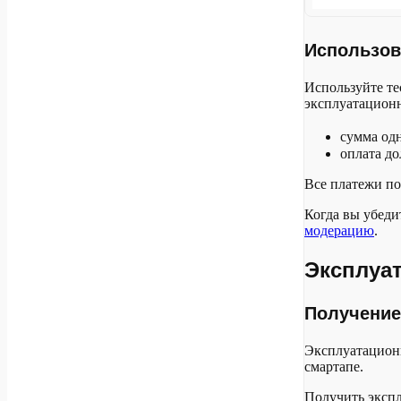
Использов
Используйте те
эксплуатационн
сумма одн
оплата д
Все платежи по
Когда вы убеди
модерацию
.
Эксплуа
Получение
Эксплуатацион
смартапе.
Получить экспл