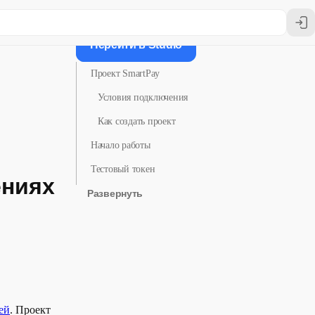
Перейти в Studio
Проект SmartPay
Условия подключения
Как создать проект
Начало работы
Тестовый токен
ениях
Развернуть
Получение токена
Использование токена
Эксплуатационный токен
Получение токена
Использование токена
ей
. Проект