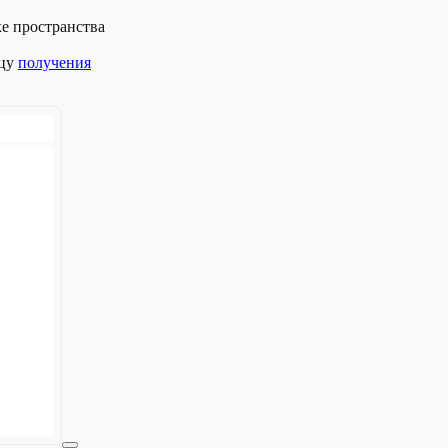
ке пространства
ицу
получения