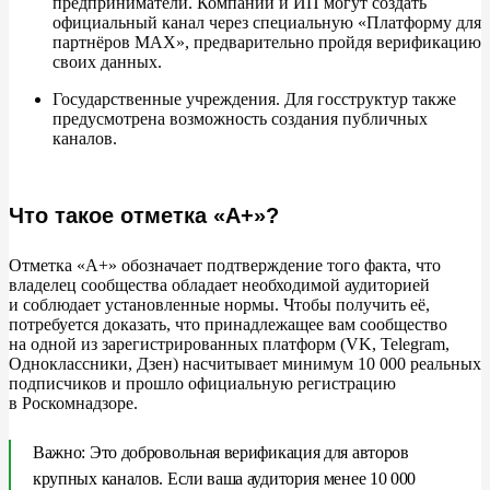
предприниматели. Компании и
ИП могут создать
официальный канал через специальную
«
Платформу для
партнёров MAX
»
, предварительно пройдя верификацию
своих данных.
Государственные учреждения. Для госструктур также
предусмотрена возможность создания публичных
каналов.
Что такое отметка «А+»?
Отметка
«
А+
»
обозначает подтверждение того факта, что
владелец сообщества обладает необходимой аудиторией
и
соблюдает установленные нормы. Чтобы получить
её,
потребуется доказать, что принадлежащее вам сообщество
на
одной из
зарегистрированных платформ (VK, Telegram,
Одноклассники, Дзен) насчитывает минимум 10
000 реальных
подписчиков и
прошло официальную регистрацию
в
Роскомнадзоре.
Важно: Это добровольная верификация для авторов
крупных каналов. Если ваша аудитория менее 10
000