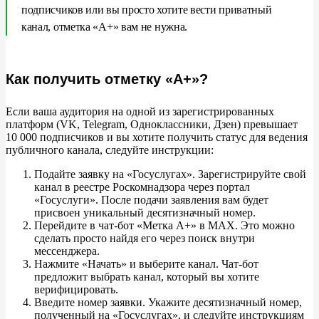
подписчиков или вы
просто хотите вести приватный
канал, отметка
«
А+
»
вам не
нужна.
Как получить отметку «А+»?
Если ваша аудитория на
одной из
зарегистрированных
платформ (VK, Telegram, Одноклассники, Дзен) превышает
10
000 подписчиков и
вы
хотите получить статус для ведения
публичного канала, следуйте инструкции:
Подайте заявку на
«
Госуслугах
»
. Зарегистрируйте свой
канал в
реестре Роскомнадзора через портал
«
Госуслуги
»
. После подачи заявления вам будет
присвоен уникальный десятизначный номер.
Перейдите в
чат-бот
«
Метка
А+
»
в
MAX. Это можно
сделать просто найдя его через поиск внутри
мессенджера.
Нажмите
«
Начать
»
и
выберите канал. Чат-бот
предложит выбрать канал, который вы
хотите
верифицировать.
Введите номер заявки. Укажите десятизначный номер,
полученный на
«
Госуслугах
»
, и
следуйте инструкциям