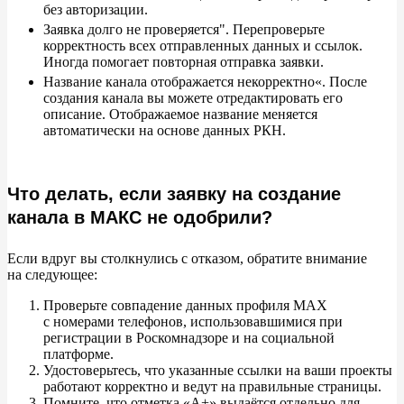
без авторизации.
Заявка долго не
проверяется
"
. Перепроверьте
корректность всех отправленных данных и
ссылок.
Иногда помогает повторная отправка заявки.
Название канала отображается некорректно
«
. После
создания канала вы
можете отредактировать его
описание. Отображаемое название меняется
автоматически на
основе данных РКН.
Что делать, если заявку на создание
канала в МАКС не одобрили?
Если вдруг вы
столкнулись с
отказом, обратите внимание
на
следующее:
Проверьте совпадение данных профиля MAX
с
номерами телефонов, использовавшимися при
регистрации в
Роскомнадзоре и
на
социальной
платформе.
Удостоверьтесь, что указанные ссылки на
ваши проекты
работают корректно и
ведут на
правильные страницы.
Помните, что отметка
«
А+
»
выдаётся отдельно для