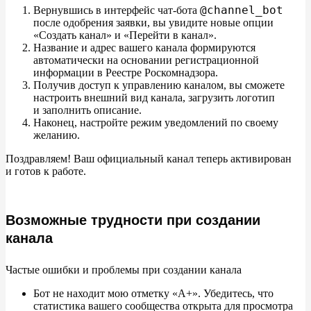
@channel_bot
Вернувшись в
интерфейс чат-бота
после одобрения заявки, вы
увидите новые опции
«
Создать канал
»
и
«
Перейти в
канал
»
.
Название и
адрес вашего канала формируются
автоматически на
основании регистрационной
информации в
Реестре Роскомнадзора.
Получив доступ к
управлению каналом, вы
сможете
настроить внешний вид канала, загрузить логотип
и
заполнить описание.
Наконец, настройте режим уведомлений по
своему
желанию.
Поздравляем! Ваш официальный канал теперь активирован
и
готов к
работе.
Возможные трудности при создании
канала
Частые ошибки и
проблемы при создании канала
Бот не
находит мою отметку
«
А+
»
. Убедитесь, что
статистика вашего сообщества открыта для просмотра