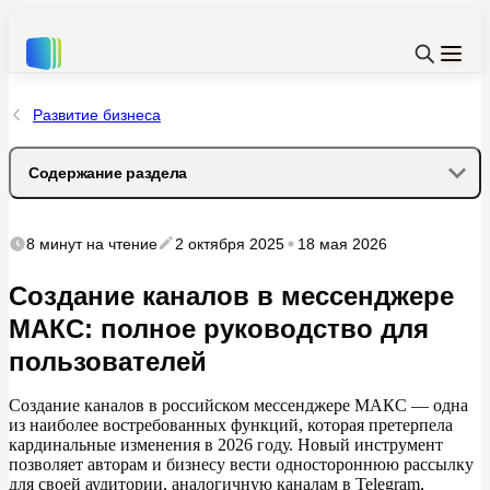
Развитие бизнеса
Содержание раздела
Особенности каналов в МАКС и их отличия от групп
8 минут
на чтение
2 октября 2025
18 мая 2026
Кто может создавать каналы в МАКС?
Создание каналов в мессенджере
МАКС: полное руководство для
Что такое отметка «А+»?
пользователей
Как получить отметку «А+»?
Создание каналов в
российском мессенджере МАКС
—
одна
из
наиболее востребованных функций, которая претерпела
Подробная инструкция по созданию канала в МАКС
кардинальные изменения в
2026
году. Новый инструмент
позволяет авторам и
бизнесу вести одностороннюю рассылку
Часть 1: Создание приватного канала (доступно всем)
для своей аудитории, аналогичную каналам в
Telegram,