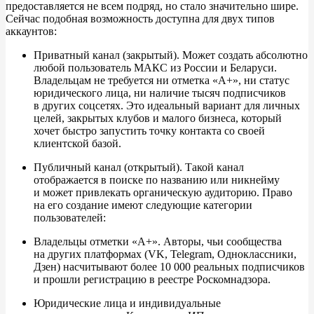
предоставляется не
всем подряд, но
сталo значительно шире.
Сейчас подобная возможность доступна для двух типов
аккаунтов:
Приватный канал (закрытый). Может создать абсолютно
любой пользователь МАКС из
России и
Беларуси.
Владельцам не
требуется ни
отметка
«
А+
»
, ни
статус
юридического лица, ни
наличие тысяч подписчиков
в
других соцсетях. Это идеальный вариант для личных
целей, закрытых клубов и
малого бизнеса, который
хочет быстро запустить точку контакта со
своей
клиентской базой.
Публичный канал (открытый). Такой канал
отображается в
поиске по
названию или никнейму
и
может привлекать органическую аудиторию. Право
на
его создание имеют следующие категории
пользователей:
Владельцы отметки
«
А+
»
. Авторы, чьи сообщества
на
других платформах (VK, Telegram, Одноклассники,
Дзен) насчитывают более 10
000 реальных подписчиков
и
прошли регистрацию в
реестре Роскомнадзора.
Юридические лица и
индивидуальные