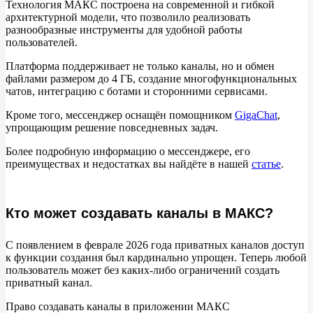
Что делать, если заявку на создание канала в МАКС
Технология МАКС построена на
современной и
гибкой
не одобрили?
архитектурной модели, что позволило реализовать
разнообразные инструменты для удобной работы
пользователей.
Заключение
Платформа поддерживает не
только каналы, но
и
обмен
файлами размером до
4
ГБ, создание многофункциональных
чатов, интеграцию с
ботами и
сторонними сервисами.
Кроме того, мессенджер оснащён помощником
GigaChat
,
упрощающим решение повседневных задач.
Более подробную информацию о
мессенджере, его
преимуществах и
недостатках вы
найдёте в
нашей
статье
.
Кто может создавать каналы в МАКС?
С
появлением в
феврале 2026 года приватных каналов доступ
к
функции создания был кардинально упрощен. Теперь любой
пользователь может без каких-либо ограничений создать
приватный канал.
Право создавать каналы в
приложении МАКС