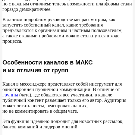
но
с
важным отличием: теперь возможности платформы стали
гораздо демократичнее.
Шаг 1. Начало создания.
В
данном подробном руководстве мы
рассмотрим, как
Шаг 2. Выбор типа.
запустить собственный канал, какие требования
предъявляются к
организациям и
частным пользователям,
а
также с
какими проблемами можно столкнуться в
ходе
Шаг 3. Оформление.
процесса.
Шаг 4. Завершение.
Особенности каналов в МАКС
Часть 2: Создание публичного канала (для владельцев
и их отличия от групп
отметки «А+» или бизнеса)
Шаг 1. Подача заявки через чат-бота
Канал в
мессенджере представляет собой инструмент для
односторонней публичной коммуникации. В
отличие
от
группы
(чата), где общаются все участники, в
канале
Шаг 2. Ожидание результатов модерации
публичный контент размещает только его автор. Аудитория
может читать посты, реагировать на
них,
Шаг 3. Непосредственный запуск и настройка канала
но
не
комментировать в
общем чате.
Эта функция идеально подходит для новостных рассылок,
Возможные трудности при создании канала
блогов компаний и
лидеров мнений.