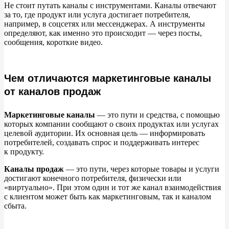
Не
стоит путать каналы с
инструментами. Каналы отвечают
Виды маркетинговых коммуникаций и каналы общения
за
то, где продукт или услуга достигает потребителя,
с клиентами
например, в
соцсетях или мессенджерах. А
инструменты
определяют, как именно это происходит
—
через посты,
Классификация маркетинговых коммуникаций
сообщения, короткие видео.
Каналы маркетинговых коммуникаций
Чем отличаются маркетинговые каналы
Веб-сайты
от каналов продаж
Поисковые системы
Маркетинговые каналы
—
это пути и
средства, с
помощью
которых компании сообщают о
своих продуктах или услугах
Социальные сети
целевой аудитории. Их
основная цель
—
информировать
потребителей, создавать спрос и
поддерживать интерес
Контекстная и медийная реклама
к
продукту.
Каналы продаж
—
это пути, через которые товары и
услуги
Мессенджеры
достигают конечного потребителя, физически или
«
виртуально
»
. При этом один и
тот
же канал взаимодействия
Инфлюэнс-маркетинг
с
клиентом может быть как маркетинговым, так и
каналом
сбыта.
Маркетплейсы и отзовики