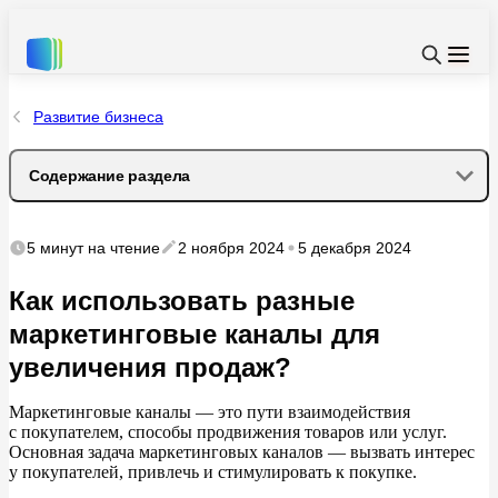
Развитие бизнеса
Содержание раздела
Чем отличаются маркетинговые каналы от каналов
5 минут
на чтение
2 ноября 2024
5 декабря 2024
продаж
Как использовать разные
Роль маркетинговых каналов в продажах
маркетинговые каналы для
увеличения продаж?
Какими бывают рекламные каналы
Маркетинговые каналы
—
это пути взаимодействия
Платные и бесплатные
с
покупателем, способы продвижения товаров или услуг.
Основная задача маркетинговых каналов
—
вызвать интерес
Офлайн и онлайн каналы
у
покупателей, привлечь и
стимулировать к
покупке.