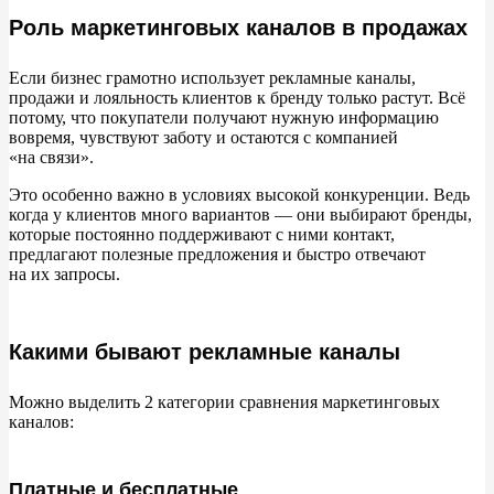
Роль маркетинговых каналов в продажах
Сарафанное радио
Какие каналы использовать, чтобы продажи росли
Если бизнес грамотно использует рекламные каналы,
продажи и
лояльность клиентов к
бренду только растут. Всё
потому, что покупатели получают нужную информацию
Как комбинировать разные маркетинговые каналы для
вовремя, чувствуют заботу и
остаются с
компанией
максимальной эффективности
«
на
связи
»
.
Ещё 2 совета, как сочетать каналы продвижения
Это особенно важно в
условиях высокой конкуренции. Ведь
когда у
клиентов много вариантов
—
они выбирают бренды,
которые постоянно поддерживают с
ними контакт,
Оценка эффективности каналов маркетинга
предлагают полезные предложения и
быстро отвечают
на
их
запросы.
Качественная оценка
Фокус-группы — это общение с небольшими группами
Какими бывают рекламные каналы
людей из ЦА, чтобы понять их мнения и чувства.
Фокус-группы помогают выявить общие настроения
Можно выделить 2
категории сравнения маркетинговых
и реакции на вашу рекламу или бренд.
каналов:
Экспертное мнение — консультации
с профессионалами отрасли, которые могут дать
Платные и бесплатные