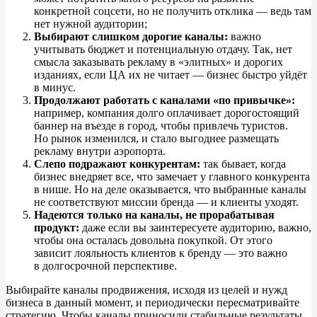
конкретной соцсети, но
не
получить отклика
—
ведь там
нет нужной аудитории;
Выбирают слишком дорогие каналы:
важно
учитывать бюджет и
потенциальную отдачу. Так, нет
смысла заказывать рекламу в
«
элитных
»
и
дорогих
изданиях, если
ЦА их
не
читает
—
бизнес быстро уйдёт
в
минус.
Продолжают работать с
каналами
«
по
привычке
»
:
например, компания долго оплачивает дорогостоящий
баннер на
въезде в
город, чтобы привлечь туристов.
Но
рынок изменился, и
стало выгоднее размещать
рекламу внутри аэропорта.
Слепо подражают конкурентам:
так бывает, когда
бизнес внедряет все, что замечает у
главного конкурента
в
нише. Но
на
деле оказывается, что выбранные каналы
не
соответствуют миссии бренда
—
и
клиенты уходят.
Надеются только на
каналы, не
прорабатывая
продукт:
даже если вы
заинтересуете аудиторию, важно,
чтобы она осталась довольна покупкой. От
этого
зависит лояльность клиентов к
бренду
—
это важно
в
долгосрочной перспективе.
Выбирайте каналы продвижения, исходя из
целей и
нужд
бизнеса в
данный момент, и
периодически пересматривайте
стратегию. Чтобы каналы приносили стабильные результаты,