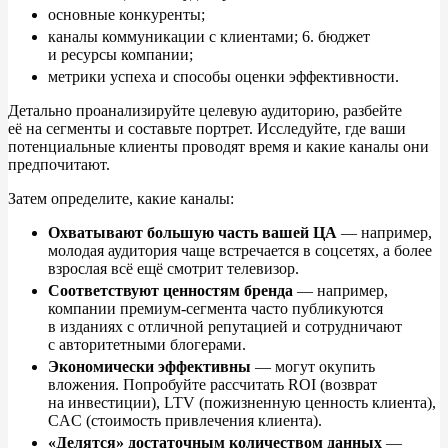
основные конкуренты;
каналы коммуникации с
клиентами; 6. бюджет
и
ресурсы компании;
метрики успеха и
способы оценки эффективности.
Детально проанализируйте целевую аудиторию, разбейте
её
на
сегменты и
составьте портрет. Исследуйте, где ваши
потенциальные клиенты проводят время и
какие каналы они
предпочитают.
Затем определите, какие каналы:
Охватывают большую часть вашей ЦА
—
например,
молодая аудитория чаще встречается в
соцсетях, а
более
взрослая всё ещё смотрит телевизор.
Соответствуют ценностям бренда
—
например,
компании премиум-сегмента часто публикуются
в
изданиях с
отличной репутацией и
сотрудничают
с
авторитетными блогерами.
Экономически эффективны
—
могут окупить
вложения. Попробуйте рассчитать ROI (возврат
на
инвестиции), LTV (пожизненную ценность клиента),
CAC (стоимость привлечения клиента).
«
Делятся
»
достаточным количеством данных
—