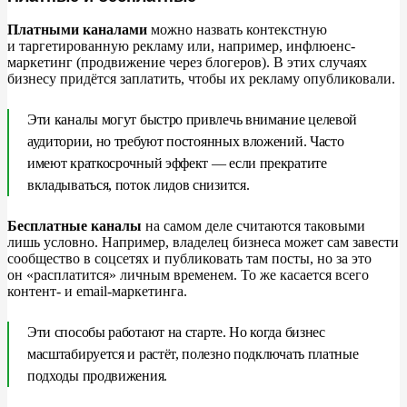
объективную оценку ваших действий.
Платными каналами
можно назвать контекстную
Количественная оценка
и
таргетированную рекламу или, например, инфлюенс-
маркетинг (продвижение через блогеров). В
этих случаях
бизнесу придётся заплатить, чтобы их
рекламу опубликовали.
Массовые опросы: сбор ответов от большого числа
людей — чтобы понять, насколько аудитория
Эти каналы могут быстро привлечь внимание целевой
вовлечена и как воспринимает ваш маркетинг.
аудитории, но
требуют постоянных вложений. Часто
Анализ взаимодействий: изучение того, как люди
имеют краткосрочный эффект
—
если прекратите
реагируют на ваши маркетинговые материалы.
вкладываться, поток лидов снизится.
Например, сколько людей посмотрели рекламу,
перешли по ссылке, оставили комментарии.
Бесплатные каналы
на
самом деле считаются таковыми
лишь условно. Например, владелец бизнеса может сам завести
Оценка продаж
сообщество в
соцсетях и
публиковать там посты, но
за
это
он
«
расплатится
»
личным временем. То
же касается всего
контент- и
email-маркетинга.
Что получает бизнес, когда диверсифицирует рекламные
каналы
Эти способы работают на
старте. Но
когда бизнес
Вместо заключения: 5 ошибок при подборе рекламных
масштабируется и
растёт, полезно подключать платные
каналов
подходы продвижения.