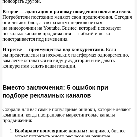
подобрать другой.
Второе
—
адаптация к
разному поведению пользователей.
Потребители постоянно меняют свои предпочтения. Сегодня
они читают блог, а
завтра могут переключиться
на
видеоролики на
Youtube. Бизнес, который использует
несколько каналов продвижения
—
гибкий и
легко
подстраивается под изменения.
И
третье
—
преимущества над конкурентами.
Если
вы
представлены на
нескольких платформах одновременно,
вам легче оставаться на
виду у
аудитории и
не
давать
конкурентам занять ваши позиции.
Вместо заключения: 5 ошибок при
подборе рекламных каналов
Собрали для вас самые популярные ошибки, которые делают
компании, когда настраивают маркетинговые каналы
продвижения:
Выбирают популярные каналы:
например, бизнес
может потратить много ресурсов на
развитие