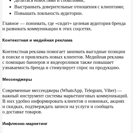
Делиться новостями и
событиями;
Выстраивать доверительные отношения с
клиентами;
Повышать лояльность аудитории.
Главное
—
понимать, где
«
сидит
»
целевая аудитория бренда
и
развивать коммуникации в
этих соцсетях.
Контекстная и медийная реклама
Контекстная реклама помогает занимать выгодные позиции
в
поиске и
привлекать новых клиентов. Медийная реклама
с
помощью баннеров и
видеороликов также повышает
узнаваемость бренда и
стимулирует спрос на
продукцию.
Мессенджеры
Современные мессенджеры (WhatsApp, Telegram, Viber)
—
важный инструмент системы маркетинговых коммуникаций.
В
них удобно информировать клиентов о
новинках, акциях
и
скидках, подтверждать записи на
услуги и
сообщать
о
доставке товаров.
Инфлюэнс-маркетинг