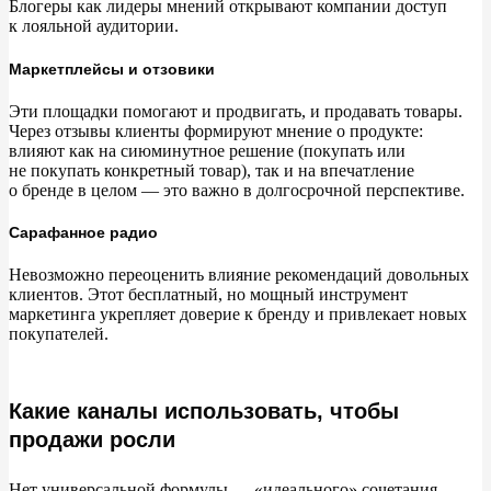
Блогеры как лидеры мнений открывают компании доступ
к
лояльной аудитории.
Маркетплейсы и отзовики
Эти площадки помогают и
продвигать, и
продавать товары.
Через отзывы клиенты формируют мнение о
продукте:
влияют как на
сиюминутное решение (покупать или
не
покупать конкретный товар), так и
на
впечатление
о
бренде в
целом
—
это важно в
долгосрочной перспективе.
Сарафанное радио
Невозможно переоценить влияние рекомендаций довольных
клиентов. Этот бесплатный, но
мощный инструмент
маркетинга укрепляет доверие к
бренду и
привлекает новых
покупателей.
Какие каналы использовать, чтобы
продажи росли
Нет универсальной формулы
—
«
идеального
»
сочетания