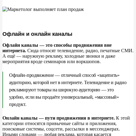
Офлайн и онлайн каналы
Офлайн каналы
—
это способы продвижения вне
интернета.
Сюда относят телевидение, радио, печатные СМИ.
А
ещё
—
наружную рекламу, холодные звонки и
даже
мероприятия вроде семинаров или воркшопов.
Офлайн-продвижение
—
отличный способ
«
зацепить
»
аудиторию, которой нет в
интернете. Телевидение и
радио
рекламируют товары на
широкую аудиторию
—
это
удобно, если вы
продаёте универсальный,
«
массовый
»
продукт.
Онлайн каналы
—
пути продвижения в
интернете.
К
этой
категории относятся привычные сайты и
приложения,
поисковые системы, соцсети, рассылки в
мессенджерах.
Иными словами
—
любая реклама, которая касается