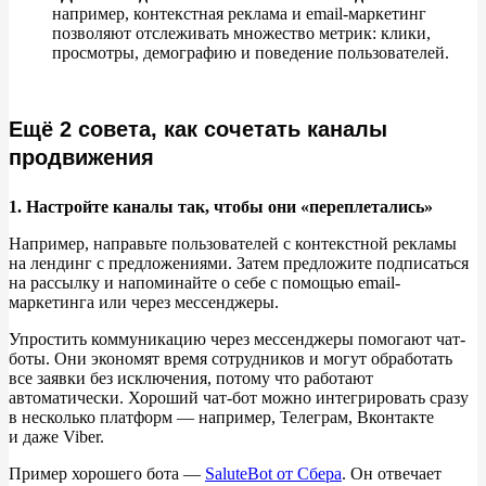
например, контекстная реклама и
email-маркетинг
позволяют отслеживать множество метрик: клики,
просмотры, демографию и
поведение пользователей.
Ещё 2 совета, как сочетать каналы
продвижения
1. Настройте каналы так, чтобы они
«
переплетались
»
Например, направьте пользователей с
контекстной рекламы
на
лендинг с
предложениями. Затем предложите подписаться
на
рассылку и
напоминайте о
себе с
помощью email-
маркетинга или через мессенджеры.
Упростить коммуникацию через мессенджеры помогают чат-
боты. Они экономят время сотрудников и
могут обработать
все заявки без исключения, потому что работают
автоматически. Хороший чат-бот можно интегрировать сразу
в
несколько платформ
—
например, Телеграм, Вконтакте
и
даже Viber.
Пример хорошего бота
—
SaluteBot от
Сбера
. Он
отвечает