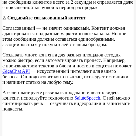
на
сообщения клиентов всего за
2
секунды и
справляется даже
с
повышенной загрузкой в
период распродаж.
2. Создавайте согласованный контент
Согласованный
—
не
значит одинаковый. Контент должен
адаптироваться под разные маркетинговые каналы. Но
при
этом сообщения должны оставаться единообразными,
ассоциироваться у
покупателей с
вашим брендом.
Создавать много контента для разных площадок сегодня
можно быстро, если автоматизировать процесс. Например,
с
производством текстов в
блоги и
постов в
соцсети поможет
GigaChat API
—
искусственный интеллект для вашего
бизнеса. Он
подготовит контент-план, исследует источники
и
напишет статью на
любую тему.
А
если планируете развивать продакшн и
делать видео-
контент, используйте технологию
SaluteSpeech
. С
ней можно
синтезировать речь
—
озвучивать видеоролики и
записывать
подкасты.