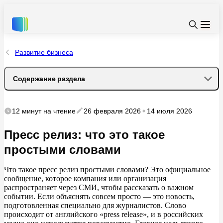
Развитие бизнеса
Содержание раздела
Зачем нужен пресс-релиз и кому он полезен
12 минут
на чтение
26 февраля 2026
14 июля 2026
Виды пресс-релизов
Пресс релиз: что это такое
простыми словами
Структура идеального пресс-релиза
Что такое пресс релиз простыми словами? Это официальное
Заголовок
сообщение, которое компания или организация
распространяет через СМИ, чтобы рассказать о
важном
событии. Если объяснять совсем просто
—
это новость,
Лид (первый абзац)
подготовленная специально для журналистов. Слово
происходит от
английского
«
press release
»
, и
в
российских
Основная часть