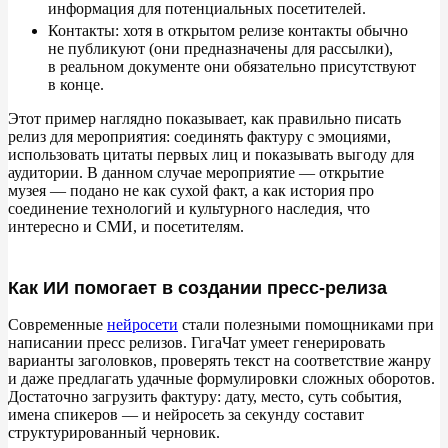
информация для потенциальных посетителей.
Контакты: хотя в
открытом релизе контакты обычно
не
публикуют (они предназначены для рассылки),
в
реальном документе они обязательно присутствуют
в
конце.
Этот пример наглядно показывает, как правильно писать
релиз для мероприятия: соединять фактуру с
эмоциями,
использовать цитаты первых лиц и
показывать выгоду для
аудитории. В
данном случае мероприятие
—
открытие
музея
—
подано не
как сухой факт, а
как история про
соединение технологий и
культурного наследия, что
интересно и
СМИ, и
посетителям.
Как ИИ помогает в создании пресс-релиза
Современные
нейросети
стали полезными помощниками при
написании пресс релизов. ГигаЧат умеет генерировать
варианты заголовков, проверять текст на
соответствие жанру
и
даже предлагать удачные формулировки сложных оборотов.
Достаточно загрузить фактуру: дату, место, суть события,
имена спикеров
—
и
нейросеть за
секунду составит
структурированный черновик.