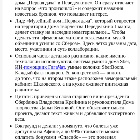
дома
„
Первая дача
“
в
Переделкине
»
. Он
сразу отвечает
на
вопрос
«
что произошло?
»
и
содержит названия
известных брендов, что повышает интерес.
Лид:
«
Музейный дом
„
Первая дача
“
, который откроется
на
территории Дома творчества Переделкино 1
марта,
делает ставку на
наследие нематериальное... Чтобы
сделать эти эфемерные материи осязаемыми, музей
объединил усилия со
Сбером
»
. Здесь чётко указаны дата,
место, участники и
суть коллаборации.
Основная часть: детально расписано, какие именно
технологии используются: система умного дома Sber,
ИИ-помощник ГигаЧат
, умные колонки SberBoom.
Каждый факт подкреплён конкретикой
—
вплоть
до
того, что на
втором этаже расположен мемориальный
кабинет Шкловского, а
на
кухне оживает винтажная
радиоточка.
Цитаты: приведены слова старшего вице-президента
Сбербанка Владислава Крейнина и
руководителя Дома
творчества Дарьи Бегловой. Они объясняют смысл
проекта, делают текст живым и
добавляют экспертного
веса.
Бэкграунд и
детали: упомянуто, что билеты уже
доступны на
Афише, а
до
99% стоимости можно
оплатить бонусами
«
Спасибо
»
—
это полезная