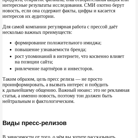
интересные результаты исследования. СМИ охотно берут
новость, если она содержит факты, цифры и
касается
интересов их
аудитории.
Для самой компании регулярная работа с
прессой даёт
несколько важных преимуществ:
формирование положительного имиджа;
повышение узнаваемости бренда;
рост упоминаний в
интернете, что косвенно влияет
на
позиции сайта;
ривлечение партнёров и
инвесторов.
Таким образом, цель пресс релиза
—
не
просто
проинформировать, а
вызвать интерес и
побудить
к
дальнейшему общению. Важный нюанс: это не
рекламная
статья, а
именно новость, поэтому тон должен быть
нейтральным и
фактологическим.
Виды пресс-релизов
В
зависимости от
того, о
чём вы
хотите рассказывать,