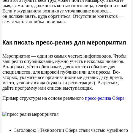
Без этого пункта весь труд может пойти насмарку. Укажите
имя, фамилию, должность контактного лица, телефон и
email.
Если у
журналиста возникнут уточняющие вопросы,
он
должен знать, куда обратиться. Отсутствие контактов
—
самая частая ошибка новичков.
Как писать пресс-релиз для мероприятия
Мероприятие
—
один из
самых частых инфоповодов. Чтобы
ваш релиз опубликовали, нужно учесть несколько нюансов.
Во-первых, чётко обозначьте, для кого это событие: для
специалистов, для широкой публики или для прессы. Во-
вторых, укажите все организационные детали: дату, время,
место, условия входа (нужна
ли регистрация). В-третьих,
дайте программу или список выступающих.
Пример структуры на
основе реального
пресс-релиза Сбера
:
Заголовок:
«
Технологии Сбера стали частью музейного