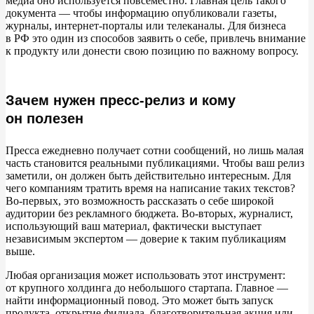
медиа оно используется повсеместно. Главная цель такого
документа
—
чтобы информацию опубликовали газеты,
Бэкграунд (справка о компании)
журналы, интернет-порталы или телеканалы. Для бизнеса
в
РФ это один из
способов заявить о
себе, привлечь внимание
к
продукту или донести свою позицию по
важному вопросу.
Контакты
Как писать пресс-релиз для мероприятия
Зачем нужен пресс-релиз и кому
он полезен
Как ИИ помогает в создании пресс-релиза
Типичные ошибки и советы
Пресса ежедневно получает сотни сообщений, но
лишь малая
часть становится реальными публикациями. Чтобы ваш релиз
заметили, он
должен быть действительно интересным. Для
Заключение
чего компаниям тратить время на
написание таких текстов?
Во-первых, это возможность рассказать о
себе широкой
аудитории без рекламного бюджета. Во-вторых, журналист,
использующий ваш материал, фактически выступает
независимым экспертом
—
доверие к
таким публикациям
выше.
Любая организация может использовать этот инструмент:
от
крупного холдинга до
небольшого стартапа. Главное
—
найти информационный повод. Это может быть запуск
продукта, открытие филиала, благотворительная акция или