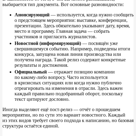
выбирается тип документа. Вот основные разновидности:
Анонсирующий
—
используется, когда нужно сообщить
о
предстоящем мероприятии: выставке, конференции,
презентации. Здесь обязательно указывают дату, время,
место и
программу. Главная задача
—
собрать
участников и
пригласить журналистов.
Новостной (информирующий)
—
посвящён уже
свершившемуся событию. Например, подведены итоги
конкурса, запущена новая линия производства или
получена награда. Такой релиз содержит конкретные
результаты и
достижения.
Официальный
—
отражает позицию компании
по
какому-либо вопросу. Часто используется
в
кризисных ситуациях или когда нужно публично
отреагировать на
изменения в
отрасли. Здесь важен
каждый правильно подобранный оборот, поскольку
текст цитируют дословно.
Иногда выделяют ещё пост-релиз
—
отчёт о
прошедшем
мероприятии, но
по
сути это вариант новостного. Каждый
из
этих видов требует своего подхода к
написанию, но
базовая
структура остаётся единой.