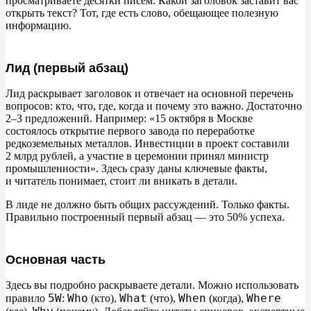
просматриваете десятки писем. Какой заголовок заставит вас
открыть текст? Тот, где есть слово, обещающее полезную
информацию.
Лид (первый абзац)
Лид раскрывает заголовок и
отвечает на
основной перечень
вопросов: кто, что, где, когда и
почему это важно. Достаточно
2
–
3
предложений. Например:
«
15
октября в
Москве
состоялось открытие первого завода по
переработке
редкоземельных металлов. Инвестиции в
проект составили
2
млрд рублей, а
участие в
церемонии принял министр
промышленности
»
. Здесь сразу даны ключевые факты,
и
читатель понимает, стоит
ли вникать в
детали.
В
лиде не
должно быть общих рассуждений. Только факты.
Правильно построенный первый абзац
—
это
50% успеха.
Основная часть
Здесь вы
подробно раскрываете детали. Можно использовать
5W
Who
What
When
Where
правило
:
(кто),
(что),
(когда),