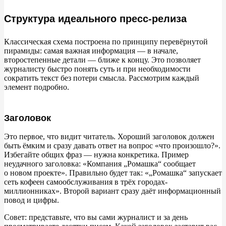
Структура идеального пресс-релиза
Классическая схема построена по
принципу перевёрнутой
пирамиды: самая важная информация
—
в
начале,
второстепенные детали
—
ближе к
концу. Это позволяет
журналисту быстро понять суть и
при необходимости
сократить текст без потери смысла. Рассмотрим каждый
элемент подробно.
Заголовок
Это первое, что видит читатель. Хороший заголовок должен
быть ёмким и
сразу давать ответ на
вопрос
«
что произошло?
»
.
Избегайте общих фраз
—
нужна конкретика. Пример
неудачного заголовка:
«
Компания
„
Ромашка
“
сообщает
о
новом проекте
»
. Правильно будет так:
«
„
Ромашка
“
запускает
сеть кофеен самообслуживания в
трёх городах-
миллионниках
»
. Второй вариант сразу даёт информационный
повод и
цифры.
Совет: представьте, что вы
сами журналист и
за
день