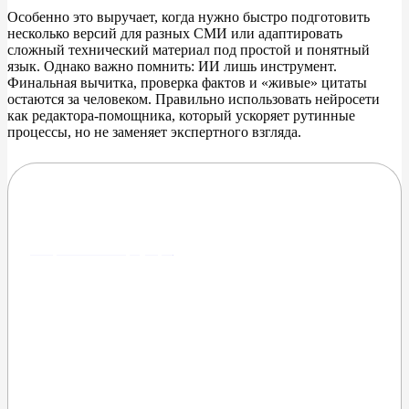
Особенно это выручает, когда нужно быстро подготовить
несколько версий для разных СМИ или адаптировать
сложный технический материал под простой и
понятный
язык. Однако важно помнить: ИИ
лишь инструмент.
Финальная вычитка, проверка фактов и
«
живые
»
цитаты
остаются за
человеком. Правильно использовать нейросети
как редактора-помощника, который ускоряет рутинные
процессы, но
не
заменяет экспертного взгляда.
GigaChat — генерация картинок,
текстов и многого другого
Попробовать в браузере