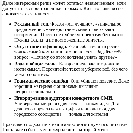
Даже интересный релиз может остаться незамеченным, если
допустить распространённые промахи. Вот что чаще всего
снижает эффективность:
Рекламный тон
. Фразы
«
мы
лучшие
»
,
«
уникальное
предложение
»
,
«
невероятные скидки
»
вызывают
отторжение. Пресса не
публикует рекламу бесплатно.
Нужны факты, а
не
восторженные эпитеты.
Отсутствие инфоповода
. Если событие интересно
только самой компании, это не
новость. Задайте себе
вопрос:
«
Почему об
этом должны узнать другие?
»
Вода и
общие слова
. Каждое предложение должно
нести смысл. Перечитайте текст и
уберите всё, без чего
можно обойтись.
Грамматические ошибки
. Они убивают доверие. Даже
хороший материал с
ошибками выглядит
непрофессионально.
Игнорирование аудитории конкретного СМИ
.
Универсальный релиз для всех
—
плохая идея. Для
делового портала важны цифры и
аналитика, для
городского сообщества
—
польза для жителей.
Правильно подходить к
написанию значит думать о
читателе.
Поставьте себя на
место журналиста, который хочет