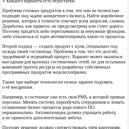
У
каждого варианта есть недостатки.
Проблема готовых продуктов в
том, что они не
полностью
подходят под задачи конкретного бизнеса. Найти коробочное
решение, которое в
точности отвечает всем запросам, сложно.
Доработка, как правило, не
предусмотрена или стоит дорого.
Поэтому придётся либо переплачивать за
ненужные функции,
либо отказаться от
идеи автоматизировать какие-то процессы.
Второй подход
— создать продукт с
нуля, специально под
нужды своей гостиницы. Проблема в
том, что это долгий,
трудоёмкий и
недешёвый процесс. Вариант может оказаться
выгодным для крупных гостиничных сетей, но
для остальных
компаний тратить ресурсы на
разработку собственных
программных продуктов нецелесообразно.
Также при выборе технологии нужно заранее подумать
о
её
внедрении.
Например, в
гостинице уже есть своя PMS, к
которой привык
персонал. Менять систему, переобучать сотрудников и
ломать
отлаженные бизнес-процессы ради нового
ПО
нерационально. Автоматизация должна упрощать работу,
а
не
приносить дополнительные заботы.
Поэтому решение должно соответствовать трём критериям: