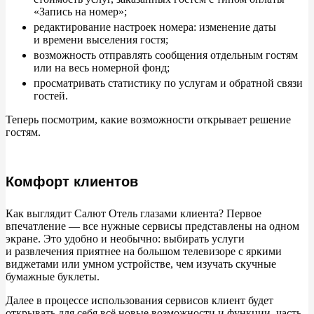
«
Запись на
номер
»
;
редактирование настроек номера: изменение даты
и
времени выселения гостя;
возможность отправлять сообщения отдельным гостям
или на
весь номерной фонд;
просматривать статистику по
услугам и
обратной связи
гостей.
Теперь посмотрим, какие возможности открывает решение
гостям.
Комфорт клиентов
Как выглядит Салют Отель глазами клиента? Первое
впечатление
— все нужные сервисы представлены на
одном
экране. Это удобно и
необычно: выбирать услуги
и
развлечения приятнее на
большом телевизоре с
яркими
виджетами или умном устройстве, чем изучать скучные
бумажные буклеты.
Далее в
процессе использования сервисов клиент будет
открывать для себя всё новые возможности и
функции, часть