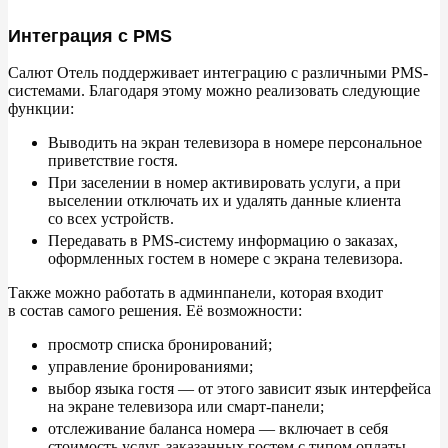
Интеграция с PMS
Салют Отель поддерживает интеграцию с
различными PMS-
системами. Благодаря этому можно реализовать следующие
функции:
Выводить на
экран телевизора в
номере персональное
приветствие гостя.
При заселении в
номер активировать услуги, а
при
выселении отключать их
и
удалять данные клиента
со
всех устройств.
Передавать в
PMS-систему информацию о
заказах,
оформленных гостем в
номере с
экрана телевизора.
Также можно работать в
админпанели, которая входит
в
состав самого решения. Её
возможности:
просмотр списка бронирований;
управление бронированиями;
выбор языка гостя
— от
этого зависит язык интерфейса
на
экране телевизора или смарт-панели;
отслеживание баланса номера
— включает в
себя
стоимость услуг, заказанных гостем с
типом оплаты