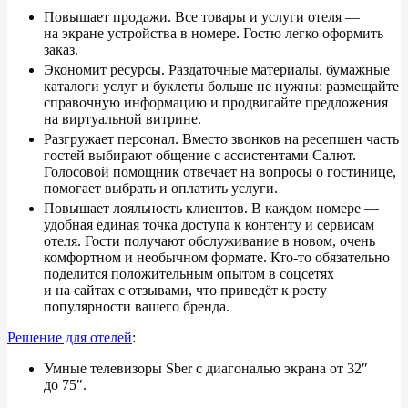
Повышает продажи. Все товары и
услуги отеля
—
на
экране устройства в
номере. Гостю легко оформить
заказ.
Экономит ресурсы. Раздаточные материалы, бумажные
каталоги услуг и
буклеты больше не
нужны: размещайте
справочную информацию и
продвигайте предложения
на
виртуальной витрине.
Разгружает персонал. Вместо звонков на
ресепшен часть
гостей выбирают общение с
ассистентами Салют.
Голосовой помощник отвечает на
вопросы о
гостинице,
помогает выбрать и
оплатить услуги.
Повышает лояльность клиентов. В
каждом номере
—
удобная единая точка доступа к
контенту и
сервисам
отеля. Гости получают обслуживание в
новом, очень
комфортном и
необычном формате. Кто-то обязательно
поделится положительным опытом в
соцсетях
и
на
сайтах с
отзывами, что приведёт к
росту
популярности вашего бренда.
Решение для отелей
:
Умные телевизоры Sber с
диагональю экрана от
32
″
до
75
″
.