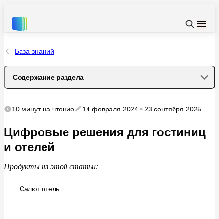
База знаний
Содержание раздела
Современные технологии для отелей
10 минут
на чтение
14 февраля 2024
23 сентября 2025
Как повысить прибыль?
Цифровые решения для гостиниц
и отелей
Как выбрать решение?
Продукты из
этой статьи:
Выгоды для бизнеса
Салют отель
Как Салют Отель помогает бизнесу?
Интеграция с PMS