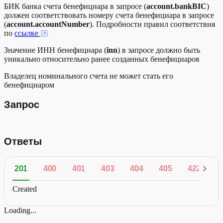
БИК банка счета бенефициара в запросе (
account.bankBIC
)
должен соответствовать номеру счета бенефициара в запросе
(
account.accountNumber
). Подробности правил соответствия
по
ссылке
Значение ИНН бенефициара (
inn
) в запросе должно быть
уникально относительно ранее созданных бенефициаров
Владелец номинального счета не может стать его
бенефициаром
Запрос
Ответы
201
400
401
403
404
405
422
4
Created
Loading...