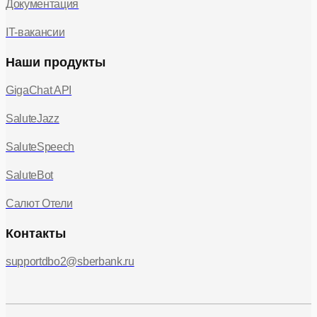
Документация
IT-вакансии
Наши продукты
GigaChat API
SaluteJazz
SaluteSpeech
SaluteBot
Салют Отели
Контакты
supportdbo2@sberbank.ru