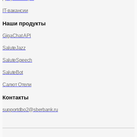
IT-вакансии
Наши продукты
GigaChat API
SaluteJazz
SaluteSpeech
SaluteBot
Салют Отели
Контакты
supportdbo2@sberbank.ru