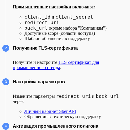
Промышленные настройки включают:
client_id
client_secret
и
redirect_uri
back_url
(кроме набора "Компаниям")
Доступные scope (области доступа)
Шаблон обращения в поддержку
Получение TLS-сертификата
Получите и настройте
TLS-сертификат для
промышленного стенда
.
Настройка параметров
redirect_uri
back_url
Измените параметры
и
через:
Личный кабинет Sber API
Обращение в техническую поддержку
Активация промышленного полигона