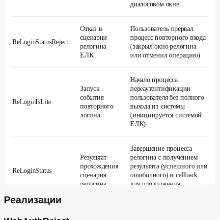
диалоговом окне
Отказ в
Пользователь прервал
сценарии
процесс повторного входа
ReLoginStatusReject
релогина
(закрыл окно релогина
ЕЛК
или отменил операцию)
Начало процесса
Запуск
переаутентификации
события
пользователя без полного
ReLoginIsLite
повторного
выхода из системы
логина
(инициируется системой
ЕЛК)
Завершение процесса
Результат
релогина с получением
прохождения
результата (успешного или
ReLoginStatus
сценария
ошибочного) и callback
релогина
для продолжения
сценария
Реализации
Возникает при проблемах