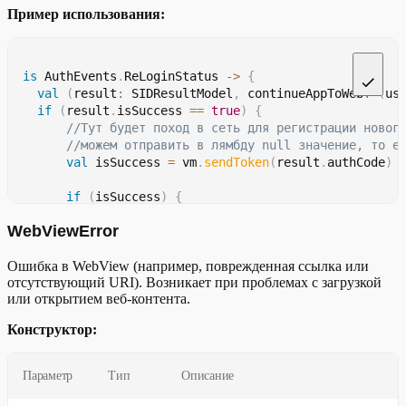
Пример использования:
is
 AuthEvents
.
ReLoginStatus 
->
{
val
(
result
:
 SIDResultModel
,
 continueAppToWeb
:
(
us
if
(
result
.
isSuccess 
==
true
)
{
//Тут будет поход в сеть для регистрации новог
//можем отправить в лямбду null значение, то е
val
 isSuccess 
=
 vm
.
sendToken
(
result
.
authCode
)
if
(
isSuccess
)
{
            continueAppToWeb
.
invoke
(
"userID"
)
WebViewError
}
else
{
            continueAppToWeb
.
invoke
(
null
(
или 
""
)
)
Ошибка в WebView (например, поврежденная ссылка или
}
отсутствующий URI). Возникает при проблемах с загрузкой
}
else
{
или открытием веб-контента.
        continueAppToWeb
.
invoke
(
null
(
или 
""
)
)
//Тут можно сделать любые действия для лучшего
Конструктор:
}
}
Параметр
Тип
Описание