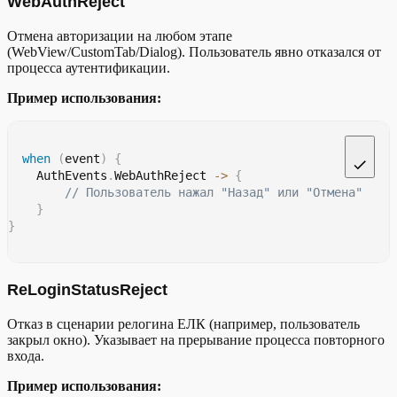
WebAuthReject
с загрузкой или
Ошибка в
открытием веб-контента
Отмена авторизации на любом этапе
WebViewError
WebView
(поврежденная ссылка,
(WebView/CustomTab/Dialog). Пользователь явно отказался от
отсутствующий URI,
процесса аутентификации.
сетевые ошибки)
Пример использования:
when
(
event
)
{
    AuthEvents
.
WebAuthReject 
->
{
// Пользователь нажал "Назад" или "Отмена"
}
}
ReLoginStatusReject
Отказ в сценарии релогина ЕЛК (например, пользователь
закрыл окно). Указывает на прерывание процесса повторного
входа.
Пример использования: