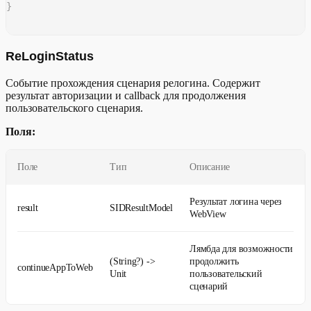
}
ReLoginStatus
Событие прохождения сценария релогина. Содержит
результат авторизации и callback для продолжения
пользовательского сценария.
Поля:
Поле
Тип
Описание
Результат логина через
result
SIDResultModel
WebView
Лямбда для возможности
(String?) ->
продолжить
continueAppToWeb
Unit
пользовательский
сценарий