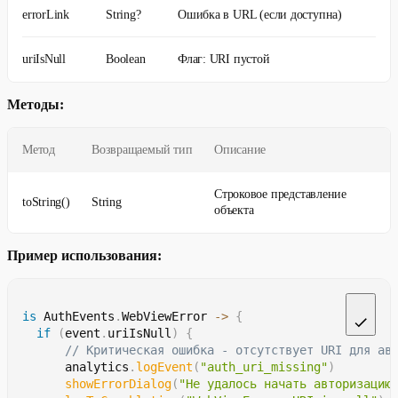
errorLink
String?
Ошибка в URL (если доступна)
uriIsNull
Boolean
Флаг: URI пустой
Методы:
Метод
Возвращаемый тип
Описание
Строковое представление
toString()
String
объекта
Пример использования:
is
 AuthEvents
.
WebViewError 
->
{
if
(
event
.
uriIsNull
)
{
// Критическая ошибка - отсутствует URI для ав
        analytics
.
logEvent
(
"auth_uri_missing"
)
showErrorDialog
(
"Не удалось начать авторизацию