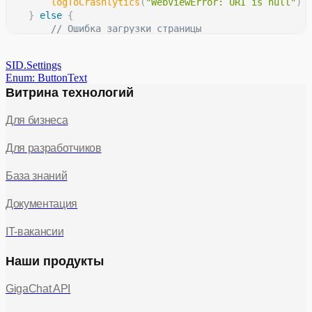
logToCrashlytics
(
"WebViewError: URI is null"
)
}
else
{
// Ошибка загрузки страницы
        analytics
.
logEvent
(
"webview_load_error"
,
mapOf
"error_link"
to
 event
.
errorLink
SID.Settings
)
)
Enum: ButtonText
        showRetryDialog 
{
Витрина технологий
retryAuthWithAlternativeMethod
(
)
}
Для бизнеса
}
}
Для разработчиков
База знаний
Документация
IT-вакансии
Наши продукты
GigaChat API