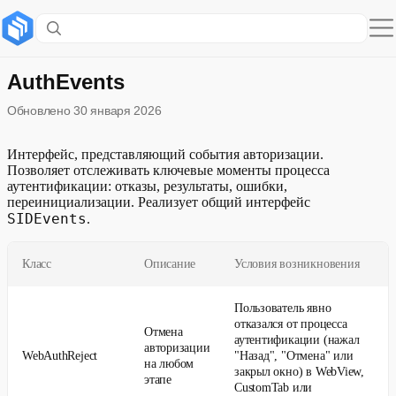
Содержание раздела
Реализации
AuthEvents
Обновлено
30 января 2026
WebAuthReject
ReLoginStatusReject
Интерфейс, представляющий события авторизации.
Позволяет отслеживать ключевые моменты процесса
аутентификации: отказы, результаты, ошибки,
ReLoginIsLite
переинициализации. Реализует общий интерфейс
SIDEvents
.
Развернуть
ReLoginStatus
Класс
Описание
Условия возникновения
WebViewError
Пользователь явно
отказался от процесса
Отмена
аутентификации (нажал
авторизации
WebAuthReject
"Назад", "Отмена" или
на любом
закрыл окно) в WebView,
этапе
CustomTab или