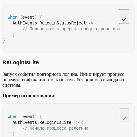
when
(
event
)
{
    AuthEvents
.
ReLoginStatusReject 
->
{
// Пользователь прервал процесс релогина
}
}
ReLoginIsLite
Запуск события повторного логина. Инициирует процесс
переаутентификации пользователя без полного выхода из
системы.
Пример использования:
when
(
event
)
{
    AuthEvents
.
ReLoginIsLite 
->
{
// Начало процесса релогина
}