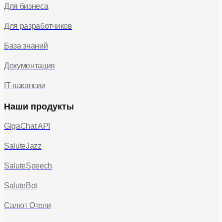
Для бизнеса
Для разработчиков
База знаний
Документация
IT-вакансии
Наши продукты
GigaChat API
SaluteJazz
SaluteSpeech
SaluteBot
Салют Отели