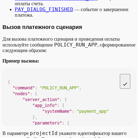
оплаты счета.
PAY_DIALOG_FINISHED
— событие о завершении
платежа.
Вызов платежного сценария
Для вызова платежного сценария и проведения оплаты
POLICY_RUN_APP
используйте сообщение
, сформированное
следующим образом:
Пример вызова:
{
"command"
:
"POLICY_RUN_APP"
,
"nodes"
:
{
"server_action"
:
{
"app_info"
:
{
"systemName"
:
"payment_app"
}
,
"parameters"
:
{
"invoice_id"
:
"3000"
,
projectId
В параметре
укажите идентификатор вашего
"app_info"
:
{