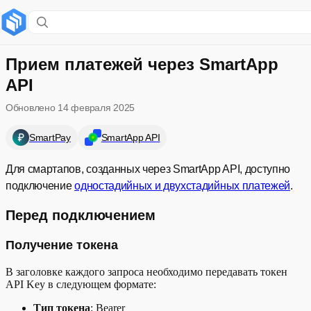
Содержание раздела
Перед подключением
Прием платежей через SmartApp
API
Получение токена
Обновлено
14 февраля 2025
URL для запросов
SmartPay
SmartApp API
Создание счета
Для смартапов, созданных через SmartApp API, доступно
Развернуть
Проведение платежа
подключение
одностадийных и двухстадийных платежей
.
Вызов платежного сценария
Перед подключением
Формат результата оплаты
Получение токена
В заголовке каждого запроса необходимо передавать токен
Получение статуса
API Key в следующем формате:
Подтверждение платежа
Тип токена
: Bearer