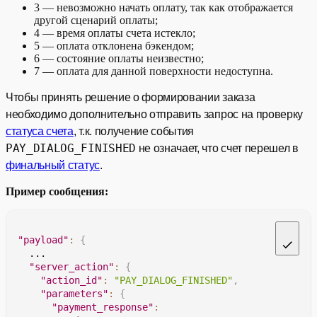
3 — невозможно начать оплату, так как отображается
другой сценарий оплаты;
4 — время оплаты счета истекло;
5 — оплата отклонена бэкендом;
6 — состояние оплаты неизвестно;
7 — оплата для данной поверхности недоступна.
Чтобы принять решение о формировании заказа
необходимо дополнительно отправить запрос на проверку
статуса счета
, т.к. получение события
PAY_DIALOG_FINISHED
не означает, что счет перешел в
финальный статус
.
Пример сообщения:
"payload"
:
{
    ...
"server_action"
:
{
"action_id"
:
"PAY_DIALOG_FINISHED"
,
"parameters"
:
{
"payment_response"
: