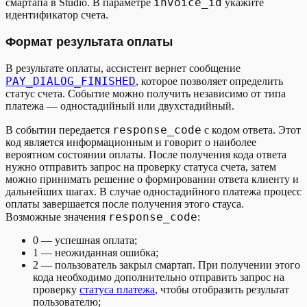
invoice_id
смартапа в Studio. В параметре
укажите
"projectId"
:
"0da9a4a0-cb52-4490-a
идентификатор счета.
}
}
Формат результата оплаты
}
}
В результате оплаты, ассистент вернет сообщение
}
PAY_DIALOG_FINISHED
, которое позволяет определить
статус счета. Событие можно получить независимо от типа
платежа — одностадийный или двухстадийный.
response_code
В событии передается
с кодом ответа. Этот
код является информационным и говорит о наиболее
вероятном состоянии оплаты. После получения кода ответа
нужно отправить запрос на проверку статуса счета, затем
можно принимать решение о формировании ответа клиенту и
дальнейших шагах. В случае одностадийного платежа процесс
оплаты завершается после получения этого стауса.
response_code
Возможные значения
:
0 — успешная оплата;
1 — неожиданная ошибка;
2 — пользователь закрыл смартап. При получении этого
кода необходимо дополнительно отправить запрос на
проверку
статуса платежа
, чтобы отобразить результат
пользователю;