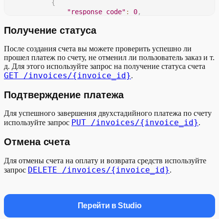
{
"response_code"
:
0
,
"invoice_id"
:
"***ID****"
Получение статуса
}
"app_info"
:
После создания счета вы можете проверить успешно ли
{
прошел платеж по счету, не отменил ли пользователь заказ и т.
"projectId"
:
"**"
,
д. Для этого используйте запрос на получение статуса счета
"systemName"
:
"**"
GET /invoices/{invoice_id}
.
}
}
Подтверждение платежа
}
}
Для успешного завершения двухстадийного платежа по счету
    ...
PUT /invoices/{invoice_id}
используйте запрос
.
}
Отмена счета
Для отмены счета на оплату и возврата средств используйте
DELETE /invoices/{invoice_id}
запрос
.
Перейти в Studio