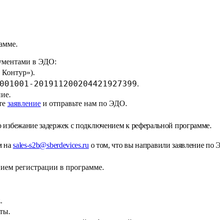
амме.
ументами в ЭДО:
Контур»).
001001-201911200204421927399
.
ие.
те
заявление
и отправьте нам по ЭДО.
о
избежание задержек с
подключением к
реферальной программе.
м на
sales-s2b@sberdevices.ru
о
том, что вы
направили заявление по
ием регистрации в
программе.
.
ты.