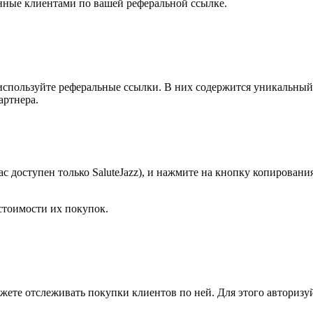
нные клиентами по
вашей реферальной ссылке.
используйте реферальные ссылки. В
них содержится уникальный
артнера.
 доступен только SaluteJazz), и
нажмите на
кнопку копирования
стоимости их
покупок.
жете отслеживать покупки клиентов по
ней. Для этого авторизу