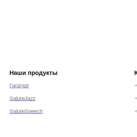
Наши продукты
ГигаЧат
SaluteJazz
SaluteSpeech