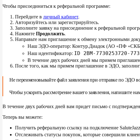
Чтобы присоединиться к
реферальной программе:
Перейдите в
личный кабинет
.
Авторизуйтесь или зарегистрируйтесь.
Заполните заявку на присоединение к реферальной прогр
Нажмите
Продолжить
.
Направьте нам приглашение к обмену электронными док
Наш ЭДО-оператор: Контур.Диадок (АО «ПФ «СКБ 
ID 2BM-7730253720-773
Наш идентификатор:
В течение двух рабочих дней мы примем приглашен
После того, как мы примем приглашение в ЭДО, заполни
Не
переименовывайте файл заявления при отправке по
ЭДО в
Чтобы ускорить рассмотрение вашего заявления, напишите на
В
течение двух рабочих дней вам придет письмо с
подтвержден
Теперь вы
можете:
Получить реферальную ссылку на
подключение SaluteJazz
Отслеживать статусы покупок, которые совершили клиен