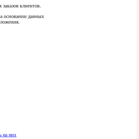
 заказов клиентов.
на
основании данных
бложения.
ь на них