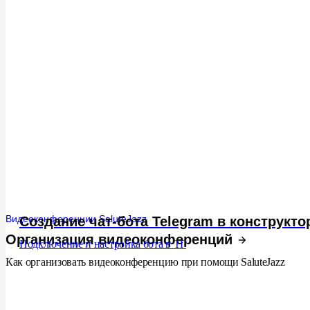
Видеоконференции SaluteJazz
Создание чат-бота Telegram в конструкто
Организация видеоконференций
Подключение и настройка бота в ТГ
Как организовать видеоконференцию при помощи SaluteJazz