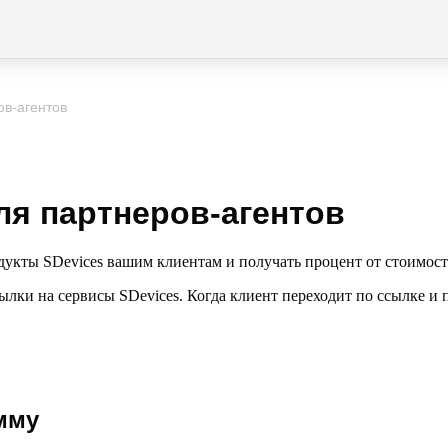
в-агентов
я партнеров-агентов
дукты SDevices вашим клиентам и
получать процент от
стоимост
сылки на
сервисы SDevices. Когда клиент переходит по
ссылке и
мму