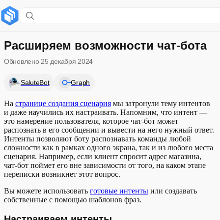
Содержание раздела
Настраиваем интенты
Расширяем возможности чат-бота
Обновлено
25 декабря 2024
Переводим диалог на оператора
SaluteBot
Graph
Добавляем подсказки
На
странице создания сценария
мы затронули тему интентов
и даже научились их настраивать. Напомним, что интент —
это намерение пользователя, которое чат-бот может
распознать в его сообщении и вывести на него нужный ответ.
Интенты позволяют боту распознавать команды любой
сложности как в рамках одного экрана, так и из любого места
сценария. Например, если клиент спросит адрес магазина,
чат-бот поймет его вне зависимости от того, на каком этапе
переписки возникнет этот вопрос.
Вы можете использовать
готовые интенты
или создавать
собственные с помощью шаблонов фраз.
Настраиваем интенты