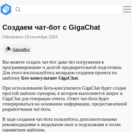
Содержание раздела
Создание чат-бота с помощью бота-консультанта GigaChat
Создаем чат-бот с GigaChat
Обновлено
19 сентября 2024
Редактирование чат-бота
SaluteBot
Примеры описания чат-бота
Вы можете создать чат-бот даже без погружения в
программирование и долгой предварительной подготовки.
Для этого воспользуйтесь визардом создания проекта по
шаблону
Бот-консультант GigaChat
.
При использовании Бота-консультанта GigaChat будет создан
простой шаблон сценария, в котором выполняется запрос в
GigaChat для генерации ответа. Ответ чат-бота будет
генерироваться на основании информации, предоставленной
разработчиком чат-бота.
В ходе создания чат-бота пользуйтесь дополнительными
рекомендациями в модальном окне и подсказками в полях
параметров шаблона.