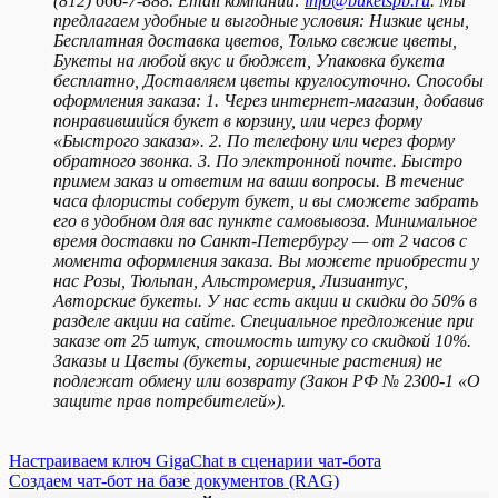
(812) 666-7-888. Email компании:
info@buketspb.ru
. Мы
предлагаем удобные и выгодные условия: Низкие цены,
Бесплатная доставка цветов, Только свежие цветы,
Букеты на любой вкус и бюджет, Упаковка букета
бесплатно, Доставляем цветы круглосуточно. Способы
оформления заказа: 1. Через интернет-магазин, добавив
понравившийся букет в корзину, или через форму
«Быстрого заказа». 2. По телефону или через форму
обратного звонка. 3. По электронной почте. Быстро
примем заказ и ответим на ваши вопросы. В течение
часа флористы соберут букет, и вы сможете забрать
его в удобном для вас пункте самовывоза. Минимальное
время доставки по Санкт-Петербургу — от 2 часов с
момента оформления заказа. Вы можете приобрести у
нас Розы, Тюльпан, Альстромерия, Лизиантус,
Авторские букеты. У нас есть акции и скидки до 50% в
разделе акции на сайте. Специальное предложение при
заказе от 25 штук, стоимость штуку со скидкой 10%.
Заказы и Цветы (букеты, горшечные растения) не
подлежат обмену или возврату (Закон РФ № 2300-1 «О
защите прав потребителей»).
Настраиваем ключ GigaChat в сценарии чат-бота
Создаем чат-бот на базе документов (RAG)