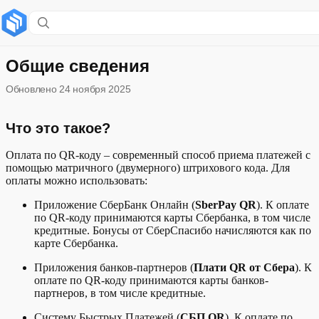
Содержание раздела
Что это такое?
Общие сведения
Обновлено
24 ноября 2025
Сценарии оплаты
QR-код продавца (SberPay QR/Плати QR от Сбера)
Что это такое?
QR-код продавца (СБП)
Оплата по QR-коду – современный способ приема платежей с
помощью матричного (двумерного) штрихового кода. Для
оплаты можно использовать:
QR-код покупателя
Приложение СберБанк Онлайн (
SberPay QR
). К оплате
по QR-коду принимаются карты Сбербанка, в том числе
кредитные. Бонусы от СберСпасибо начисляются как по
карте Сбербанка.
Приложения банков-партнеров (
Плати QR от Сбера
). К
оплате по QR-коду принимаются карты банков-
партнеров, в том числе кредитные.
Систему Быстрых Платежей (
СБП QR
). К оплате по