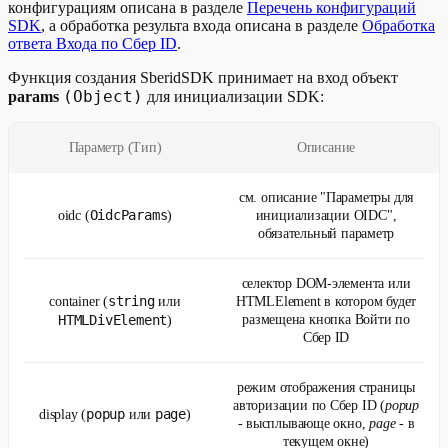
конфигурациям описана в разделе
Перечень конфигураций
SDK
, а обработка результа входа описана в разделе
Обработка
ответа Входа по Сбер ID
.
Функция создания SberidSDK принимает на вход объект
(Object)
params
для инициализации SDK:
Параметр (Тип)
Описание
см. описание "Параметры для
OidcParams
oidc (
)
инициализации OIDC",
обязательный параметр
селектор DOM-элемента или
string
container (
или
HTMLElement в котором будет
HTMLDivElement
размещена кнопка Войти по
)
Сбер ID
режим отображения страницы
авторизации по Сбер ID (
popup
popup
page
⁣display (
или
)
- высплывающе окно,
page
- в
текущем окне)