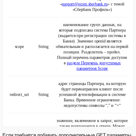
«
support@ecom.sberbank.ru
» с темой
«Сбербанк Профиль»)
наименование групп данных, на
которые подписана система Партнера
(выдается при регистрации системы в
Банке). Значение openid является
scope
String
обязательным и располагается на первой
позиции. Разделитель – пробел.
Полный перечень параметров доступен
в
разделе Перечень допустимых
параметров Scope
адрес страницы Партнера, на которую
будет перенаправлен клиент после
redirect_uri
String
успешной аутентификации в системе
Банка. Временное ограничение:
недопустимы символы “;” и “=“
значение, включенное в запрос, которое
также возвращается в ответе. Может
быть строка любого контента. Для
Если требуется добавить дополнительные GET параметры