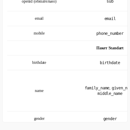
sub
openid (обязательно)
email
email
mobile
phone_number
Пакет Standart
birthdate
birthdate
family_name
given_na
,
name
middle_name
gender
gender