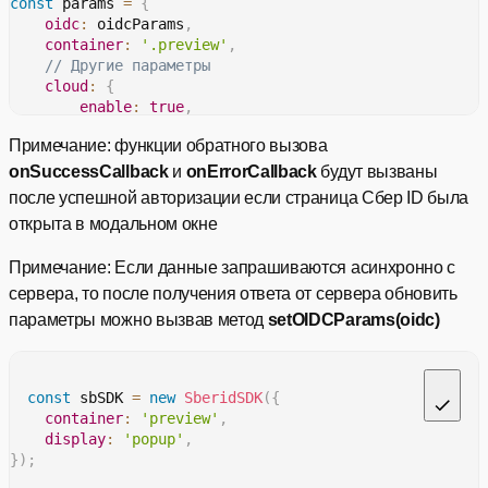
const
 params 
=
{
функция обратного вызова при
SberidSDKSuccessResult)
}
,
успешной авторизаци
oidc
:
 oidcParams
,
=> void
)
notification
:
{
container
:
'.preview'
,
enable
:
false
,
// Другие параметры
onNotificationBannerClose
:
(
)
=>
{
cloud
:
{
data?:
onErrorCallback (
функция обратного вызова при
console
.
log
(
'Баннер закрыт'
)
;
enable
:
true
,
SberidSDKErrorResult)
возникновении ошибок во
}
,
baseUrl
:
 baseUrl
,
время авторизации
=> void
)
onNotificationBannerOpen
:
(
)
=>
{
Примечание: функции обратного вызова
}
,
console
.
log
(
'Баннер открыт'
)
;
// Другие параметры
onSuccessCallback
и
onErrorCallback
будут вызваны
}
,
buttonProps
настройки для стилизации
}
;
после успешной авторизации если страница Сбер ID была
animation
:
true
,
SberidButtonProps
кнопок,
подробнее
(
)
открыта в модальном окне
position
:
'right'
,
}
,
включить автоподогрев
utmProxyDisabled
:
false
,
Примечание: Если данные запрашиваются асинхронно с
boolean
autoUpdateCookie (
)
авторизационной куки
buttonProps
:
{
сервера, то после получения ответа от сервера обновить
type
:
'default'
,
параметры можно вызвав метод
setOIDCParams(oidc)
custom
:
{
период автоподогрева
anonymous
:
'Вход'
,
number
updateCookiePeriod (
)
авторизационной куки от 1 до
personal
:
'Вход как {{userName}}'
,
31
}
,
const
 sbSDK 
=
new
SberidSDK
(
{
}
,
container
:
'preview'
,
функция обратного вызова при
    onSuccessCallback
,
() =>
display
:
'popup'
,
onUpdateCookie (
успешном автоподогреве
    onErrorCallback
,
void
}
)
;
)
авторизационной куки
}
;