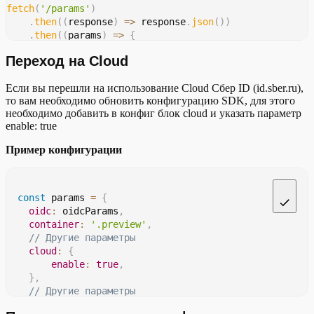
fetch
(
'/params'
)
var
 sbSDK 
=
new
SberidSDK
(
params
)
;
.
then
(
(
response
)
=>
 response
.
json
(
)
)
функция создает куку, которая
.
then
(
(
params
)
=>
{
запоминает что пользователь
()
logout (
)
произвел выход, необходимо
        sbSDK
.
setOIDCParams
(
params
)
;
Переход на Cloud
использовать в связке с авто-
}
)
;
входом
Если вы перешли на использование Cloud Сбер ID (id.sber.ru),
то вам необходимо обновить конфигурацию SDK, для этого
необходимо добавить в конфиг блок cloud и указать параметр
enable: true
Пример конфигурации
const
 params 
=
{
oidc
:
 oidcParams
,
container
:
'.preview'
,
// Другие параметры
cloud
:
{
enable
:
true
,
}
,
// Другие параметры
}
;