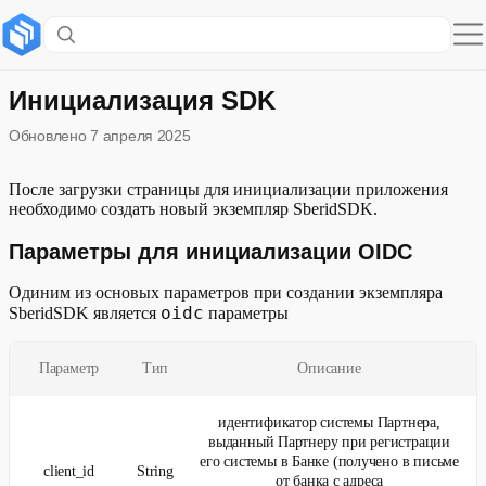
Содержание раздела
Параметры для инициализации OIDC
Инициализация SDK
Обновлено
7 апреля 2025
Параметры создания экземпляра SberidSDK
Пример создания экземпляра SberidSDK
После загрузки страницы для инициализации приложения
необходимо создать новый экземпляр SberidSDK.
Переход на Cloud
Параметры для инициализации OIDC
Развернуть
Проверка наличия сертификата Минцифры
Одиним из основых параметров при создании экземпляра
oidc
SberidSDK является
параметры
Перечень допустимых параметров Scope
Параметр
Тип
Описание
идентификатор системы Партнера,
выданный Партнеру при регистрации
его системы в Банке (получено в письме
client_id
String
от банка с адреса