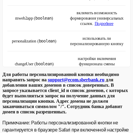
включить возможность
boolean
mweb2app (
)
формирования универсальных
ссылок.
Подробнее
использовать ли
boolean
personalization (
)
персонализированную кнопку
настройки включения
boolean
changeUser (
)
функционала смены
пользователя
Для работы персонализированной кнопки необходимо
направить запрос на
support@ecom.sberbank.ru
для
enable: true
настройка интеграции с Cloud
cloud (
)
добавления ваших доменов в список доверенных. В
запросе указывается client_id и список доменов, с которых
будет выполняться запрос на получение данных для
⁣notification
настройки
персонализации кнопки. Адрес домена не должен
NotificationProps
персонализированного баннера
(
)
заканчиваться символом "/". Сотрудник банка добавит
домен в список разрешенных.
⁣universalLink
параметры для генерации
Примечание: Работы персонализированной кнопки не
UniversalLinkProps
универсальных ссылок
(
)
гарантируется в браузере Safari при включенной настройке