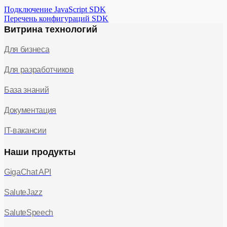
Пакет Professional
Подключение JavaScript SDK
Перечень конфигураций SDK
Витрина технологий
Для бизнеса
Для разработчиков
База знаний
identification
maindoc
Документация
IT-вакансии
Наши продукты
GigaChat API
SaluteJazz
inn
inn
SaluteSpeech