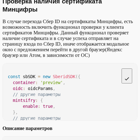
Проверка наличия сертификата
new
SberidSDK
(
params
)
;
Минцифры
В случае перехода Сбер ID на сертификаты Минцифры, есть
возможность включить функционал проверки у клиента
сертификатов Минцифры. Данный функционал проверяет
наличие сертификата и в случае успеха отправляет на
страницу входа по Сбер ID, иначе отображается модальное
окно с предложением перейти в другой браузер(Яндекс
браузер или Атом, в зависимости от ОС)
const
 sbSDK 
=
new
SberidSDK
(
{
container
:
'preview'
,
oidc
:
 oidcParams
,
// другие параметры
mintsifry
:
{
enable
:
true
,
}
,
// другие параметры
}
)
;
Описание параметров