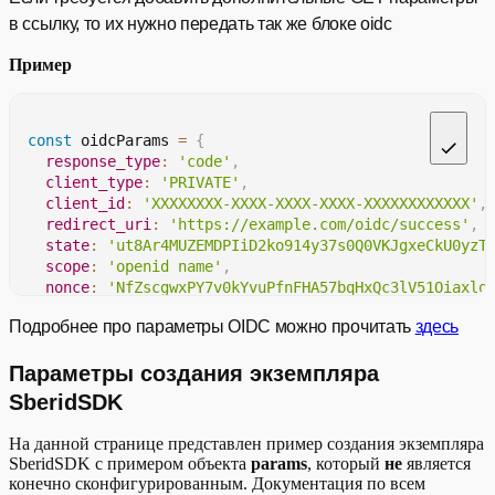
предотвращения подделки межсайтовых
state
String
в ссылку, то их нужно передать так же блоке oidc
запросов используется генерируемое
случайным образом уникальное
Пример
значение. Максимальная длина строки
96 символов
const
 oidcParams 
=
{
если этот параметр сохранился на бэке
nonce
String
sdk, то Партнер этот параметр не
response_type
:
'code'
,
передает, параметр берется с бэка sdk
client_type
:
'PRIVATE'
,
client_id
:
'XXXXXXXX-XXXX-XXXX-XXXX-XXXXXXXXXXXX'
,
redirect_uri
:
'https://example.com/oidc/success'
,
Функционал позволяющий передавать
state
:
'ut8Ar4MUZEMDPIiD2ko914y37s0Q0VKJgxeCkU0yzT
номер телефона пользователя для
scope
:
'openid name'
,
login_hint
String
сокращения шага ввода номера
nonce
:
'NfZscgwxPY7v0kYvuPfnFHA57bqHxQc3lV51Oiaxlo
телефона и сразу перехода на экран
login_hint
:
'79012345678'
,
подтверждения входа по смс
Подробнее про параметры OIDC можно прочитать
здесь
anyParam
:
'param'
,
}
;
Параметры создания экземпляра
response_type
String
константа, всегда передавать 'code'
SberidSDK
client_type
String
константа, всегда передавать 'PRIVATE'
На данной странице представлен пример создания экземпляра
SberidSDK с примером объекта
params
, который
не
является
конечно сконфигурированным. Документация по всем