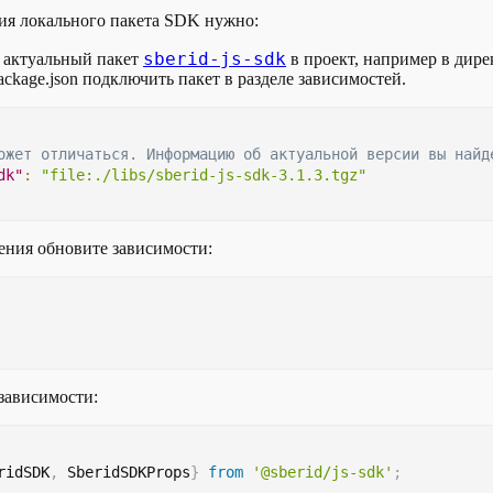
ия локального пакета SDK нужно:
sberid-js-sdk
 актуальный пакет
в проект, например в дирек
ackage.json подключить пакет в разделе зависимостей.
ожет отличаться. Информацию об актуальной версии вы найд
dk"
:
"file:./libs/sberid-js-sdk-3.1.3.tgz"
ения обновите зависимости:
зависимости:
ridSDK
,
SberidSDKProps
}
from
'@sberid/js-sdk'
;