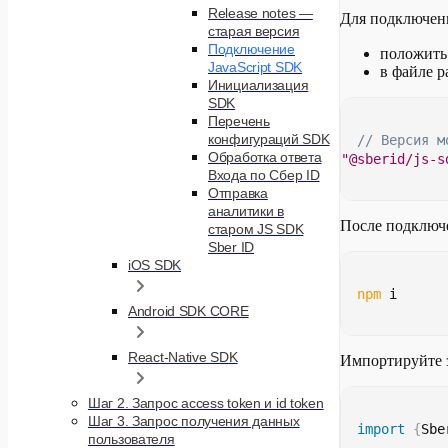
Release notes —
Для подключен
старая версия
Подключение
положить
JavaScript SDK
в файле p
Инициализация
SDK
Перечень
конфигураций SDK
// Версия м
Обработка ответа
"@sberid/js-s
Входа по Сбер ID
Отправка
аналитики в
После подключ
старом JS SDK
Sber ID
iOS SDK
npm
 i
Android SDK CORE
React-Native SDK
Импортируйте 
Шаг 2. Запрос access token и id token
Шаг 3. Запрос получения данных
import
{
Sbe
пользователя