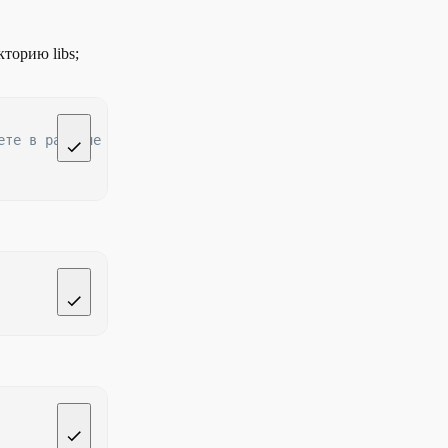
торию libs;
ете в разделе «Файл JavaScript SDK»