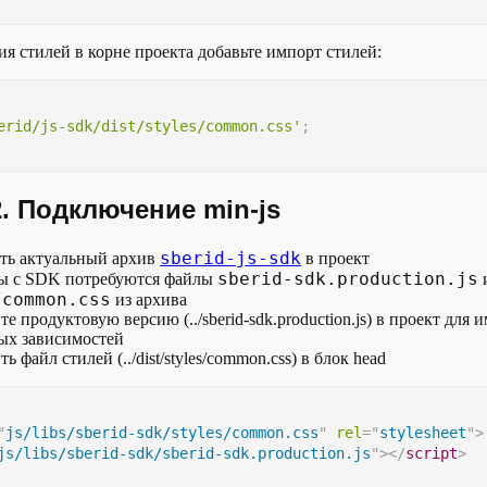
я стилей в корне проекта добавьте импорт стилей:
erid/js-sdk/dist/styles/common.css'
;
. Подключение min-js
sberid-js-sdk
ать актуальный архив
в проект
sberid-sdk.production.js
ты с SDK потребуются файлы
/common.css
из архива
е продуктовую версию (../sberid-sdk.production.js) в проект для 
ых зависимостей
ь файл стилей (../dist/styles/common.css) в блок head
"
js/libs/sberid-sdk/styles/common.css
"
rel
=
"
stylesheet
"
>
js/libs/sberid-sdk/sberid-sdk.production.js
"
>
</
script
>