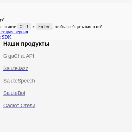
у?
Ctrl
Enter
и нажмите
+
, чтобы сообщить нам о ней
 старая версия
я SDK
Наши продукты
GigaChat API
SaluteJazz
SaluteSpeech
SaluteBot
Салют Отели