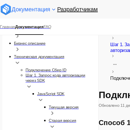
Документация
Разработчикам
Документация
Главная
Документация
FAQ
Юридические документы
Сбер ID
Бизнес описание
Шаг 1. З
авториза
Техническая документация
Подключение Сбер ID
Шаг 1. Запрос кода авторизации
Подключе
через SDK
Подклю
JavaScript SDK
Обновлено
11 д
Текущая версия
Старая версия
Способ 