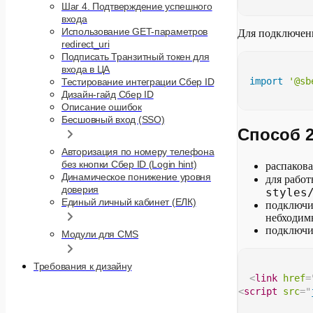
Шаг 4. Подтверждение успешного
входа
Использование GET-параметров
Для подключени
redirect_uri
Подписать Транзитный токен для
входа в ЦА
import
'@sb
Тестирование интеграции Сбер ID
Дизайн-гайд Сбер ID
Описание ошибок
Бесшовный вход (SSO)
Способ 2
Авторизация по номеру телефона
без кнопки Сбер ID (Login hint)
распаков
Динамическое понижение уровня
для рабо
доверия
styles
Единый личный кабинет (ЕЛК)
подключит
небходим
подключит
Модули для CMS
Требования к дизайну
<
link
href
=
<
script
src
=
"