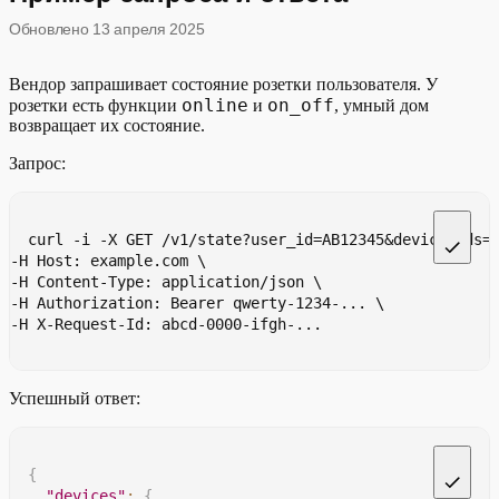
Обновлено
13 апреля 2025
Вендор запрашивает состояние розетки пользователя. У
online
on_off
розетки есть функции
и
, умный дом
возвращает их состояние.
Запрос:
curl -i -X GET /v1/state?user_id=AB12345&device_ids=
-H Host: example.com \
-H Content-Type: application/json \
-H Authorization: Bearer qwerty-1234-... \
-H X-Request-Id: abcd-0000-ifgh-...
Успешный ответ:
{
"devices"
:
{