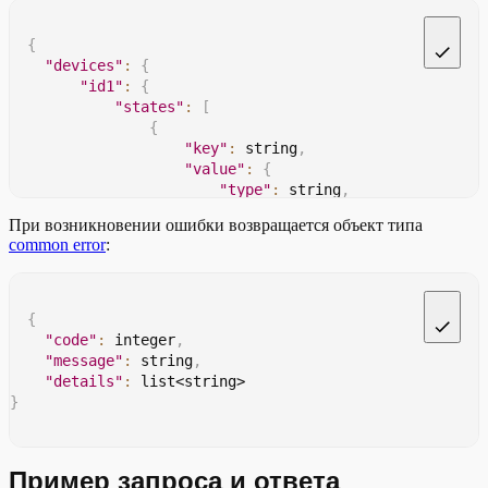
{
"devices"
:
{
"id1"
:
{
"states"
:
[
{
"key"
:
 string
,
"value"
:
{
"type"
:
 string
,
"type_value"
:
 object
При возникновении ошибки возвращается объект типа
}
common error
:
}
,
{
// ...
}
{
]
"code"
:
 integer
,
}
"message"
:
 string
,
}
"details"
:
 list<string>
}
}
Пример запроса и ответа