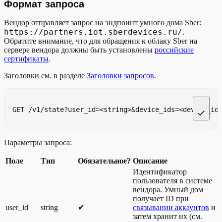
Формат запроса
Вендор отправляет запрос на эндпоинт умного дома Sber:
https://partners.iot.sberdevices.ru/
.
Обратите внимание, что для обращения к облаку Sber на
сервере вендора должны быть установлены
российские
сертификаты
.
Заголовки см. в разделе
Заголовки запросов
.
GET /v1/state?user_id=<string>&device_ids=<device_id
Параметры запроса:
Поле
Тип
Обязательное?
Описание
Идентификатор
пользователя в системе
вендора. Умный дом
получает ID при
user_id
string
✔︎
связывании аккаунтов
и
затем хранит их (см.