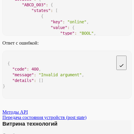
"ABCD_003"
:
{
"states"
:
[
{
"key"
:
"online"
,
"value"
:
{
"type"
:
"BOOL"
,
"bool_value"
:
true
Ответ с ошибкой:
}
}
,
{
"key"
:
"on_off"
,
{
"value"
:
{
"code"
:
400
,
"type"
:
"BOOL"
,
"message"
:
"Invalid argument"
,
"bool_value"
:
true
"details"
:
[
]
}
}
}
]
}
}
Методы API
}
Передача состояния устройств (post state)
Витрина технологий