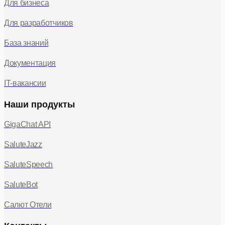
Для бизнеса
Для разработчиков
База знаний
Документация
IT-вакансии
Наши продукты
GigaChat API
SaluteJazz
SaluteSpeech
SaluteBot
Салют Отели