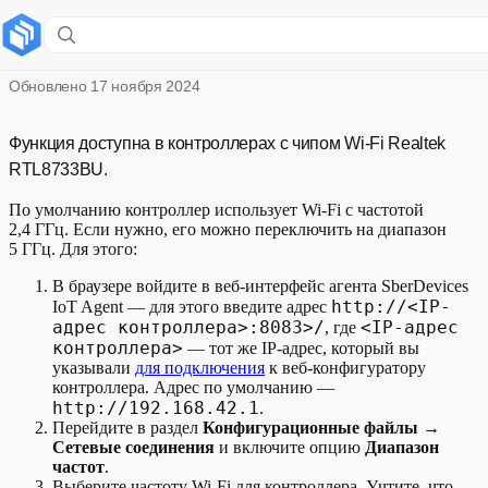
Выбор диапазона сети Wi-Fi
Обновлено
17 ноября 2024
Функция доступна в контроллерах с чипом Wi-Fi Realtek
RTL8733BU.
По умолчанию контроллер использует Wi-Fi с частотой
2,4 ГГц. Если нужно, его можно переключить на диапазон
5 ГГц. Для этого:
В браузере войдите в веб-интерфейс агента SberDevices
http://<IP-
IoT Agent — для этого введите адрес
адрес контроллера>:8083>/
<IP-адрес
, где
контроллера>
— тот же IP-адрес, который вы
указывали
для подключения
к веб-конфигуратору
контроллера. Адрес по умолчанию —
http://192.168.42.1
.
Перейдите в раздел
Конфигурационные файлы
→
Сетевые соединения
и включите опцию
Диапазон
частот
.
Выберите частоту Wi-Fi для контроллера. Учтите, что