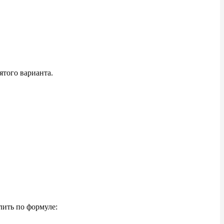
ятого варианта.
лить по
формуле: