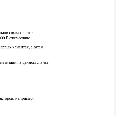
нализ показал, что
000
₽ ежемесячно.
первых клиентах, а
затем
оматизация в
данном случае
акторов, например: