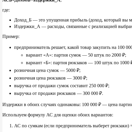
где:
Доход_Б
— это упущенная прибыль (доход, который вы
м
Издержки_А
— расходы, связанные с
реализацией выбра
Пример:
предприниматель решает, какой товар закупить на
100
00
вариант
«
А
»
: партия сумок
— 50
штук по
2000
₽;
вариант
«
Б
»
: партия рюкзаков
— 100 штук по
1000
розничная цена сумок
— 5000
₽;
розничная цена рюкзаков
— 3000
₽;
выручка от
продажи сумок составит 250
000
₽;
выручка от
продажи рюкзаков
— 300
000
₽.
Издержки в
обоих случаях одинаковы: 100
000
₽
— цена партии
Используем формулу
АС для оценки обоих вариантов:
АС по сумкам (если предприниматель выберет рюкзаки) =