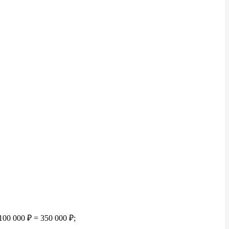
100
000
₽ = 350
000
₽;