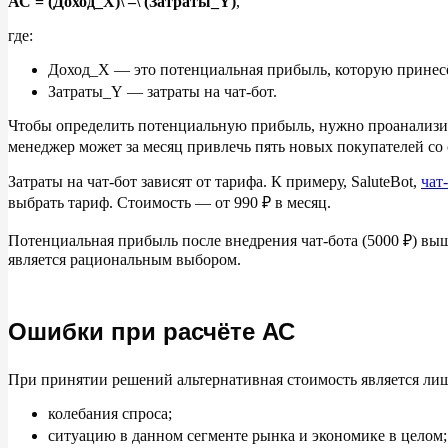
АС = (Доход
_
X)\ ‒\ (Затраты
_
Y)
,
где:
Доход_X
— это потенциальная прибыль, которую принесё
Затраты_Y
— затраты на
чат-бот.
Чтобы определить потенциальную прибыль, нужно проанализир
менеджер может за
месяц привлечь пять новых покупателей со
Затраты на
чат-бот зависят от
тарифа. К
примеру, SaluteBot,
чат
выбрать тариф. Стоимость
— от
990
₽ в
месяц.
Потенциальная прибыль после внедрения чат-бота (5000
₽) выш
является рациональным выбором.
Ошибки при расчёте АС
При принятии решений альтернативная стоимость является ли
колебания спроса;
ситуацию в
данном сегменте рынка и
экономике в
целом;