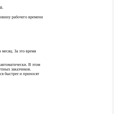
й.
ловину рабочего времени
в
месяц. За
это время
 автоматически. В
этом
упных заказчиков.
ся быстрее и
приносят