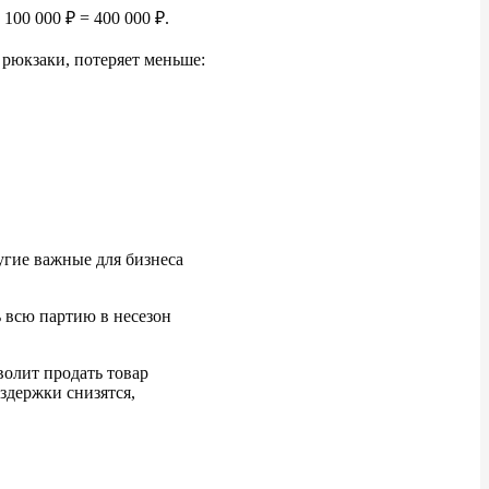
 100
000
₽ = 400
000
₽.
 рюкзаки, потеряет меньше:
угие важные для бизнеса
ь всю партию в
несезон
волит продать товар
здержки снизятся,