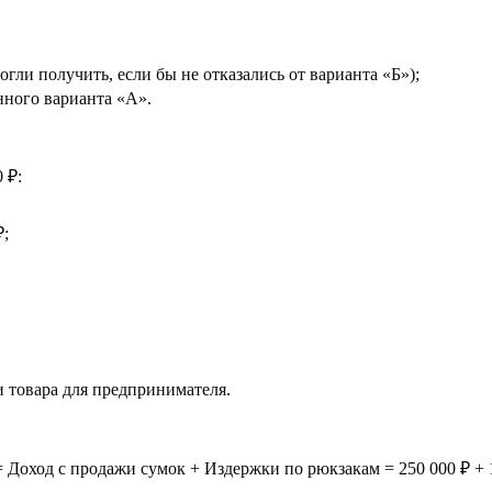
огли получить, если
бы не
отказались от
варианта
«
Б
»
);
нного варианта
«
А
»
.
0
₽:
₽;
 товара для предпринимателя.
 Доход с
продажи сумок + Издержки по
рюкзакам = 250
000
₽ + 