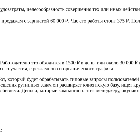
удозатраты, целесообразность совершения тех или иных действи
о
продажам с
зарплатой 60
000
₽. Час его работы стоит 375
₽. По
 Работодателю это обходится в
1500
₽ в
день, или около 30
000
₽ 
его участия, с
рекламного и
органического трафика.
бот, который будет обрабатывать типовые запросы пользователей
решения рутинных задач он
расширяет клиентскую базу, ищет кр
 бизнеса. Деньги, которые компания платит менеджеру, окупают
: