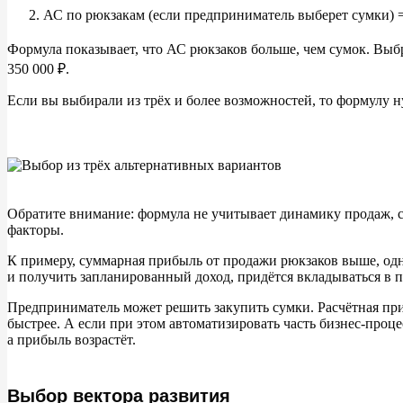
АС по рюкзакам (если предприниматель выберет сумки) =
Формула показывает, что
АС рюкзаков больше, чем сумок. Выб
350
000
₽.
Если вы
выбирали из
трёх и
более возможностей, то
формулу н
Обратите внимание: формула не
учитывает динамику продаж, с
факторы.
К
примеру, суммарная прибыль от
продажи рюкзаков выше, одн
и
получить запланированный доход, придётся вкладываться в
п
Предприниматель может решить закупить сумки. Расчётная пр
быстрее. А
если при этом автоматизировать часть бизнес-проце
а
прибыль возрастёт.
Выбор вектора развития