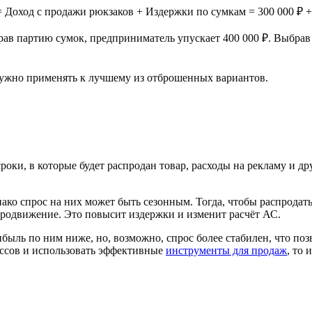
 Доход с
продажи рюкзаков + Издержки по
сумкам = 300
000
₽ +
рав партию сумок, предприниматель упускает 400
000
₽. Выбрав
ужно применять к
лучшему из
отброшенных вариантов.
роки, в
которые будет распродан товар, расходы на
рекламу и
др
ако спрос на
них может быть сезонным. Тогда, чтобы распродат
родвижение. Это повысит издержки и
изменит расчёт АС.
ибыль по
ним ниже, но, возможно, спрос более стабилен, что поз
ссов и
использовать эффективные
инструменты для продаж
, то
и