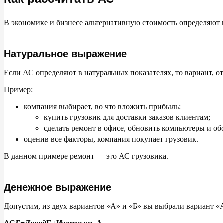
В
экономике и
бизнесе альтернативную стоимость определяют 
Натуральное выражение
Если АС
определяют в
натуральных показателях, то
вариант, от
Пример:
компания выбирает, во
что вложить прибыль:
купить грузовик для доставки заказов клиентам;
сделать ремонт в
офисе, обновить компьютеры и
об
оценив все факторы, компания покупает грузовик.
В
данном примере ремонт
— это
АС грузовика.
Денежное выражение
Допустим, из
двух вариантов
«
А
»
и
«
Б
»
вы
выбрали вариант
«
АС
Б=Доход
Б+Издержки_А
,