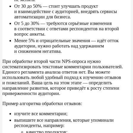
От
30
до
50%
—
стоит улучшать продукт
и
взаимодействие с
аудиторией, внедрять сервисы
автоматизации для бизнеса.
От
5
до
30%
—
требуются серьёзные изменения
в
соответствии с
ответами респондентов на
второй
вопрос анкеты.
Менее
5% и
отрицательные значения
—
идёт отток
аудитории, нужно работать над удержанием
и
снижением негатива.
При обработке второй части NPS-опроса нужно
систематизировать текстовые комментарии пользователей.
Единого регламента анализа ответов нет. Вы
можете
использовать любой удобный подход к
изучению отзывов
и
пожеланий. Ваша цель на
этом этапе
—
определить
направление развития, которое приведёт к
росту степени
приверженности аудитории.
Пример алгоритма обработки отзывов:
изучите все комментарии;
выпишите все направления, которые упоминали
респонденты, например:
качество продуктов;