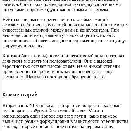
бизнеса. Они с
большой вероятностью вернутся за
новыми
покупками, порекомендуют вас знакомым и
друзьям.
Нейтралы не
имеют претензий, но
и
особых эмоций
от
взаимодействия с
компанией не
испытывают. Они не
видят
существенных отличий между вами и
конкурентами. При
необходимости нейтралы могут снова обратиться к
вам,
но
если получат более выгодное предложение, то
легко уйдут
к
другому продавцу.
Критики (детракторы) получили негативный опыт и
готовы
делиться им
с
другими пользователями. Они с
высокой
вероятностью оставят плохой отзыв. Из-за низкой степени
приверженности критики никому не
посоветуют вашу
компанию. Шансы на
повторное обращение низкие.
Комментарий
Вторая часть NPS-опроса
—
открытый вопрос, на
который
нужно дать развёрнутый текстовый ответ. Можно
использовать один вопрос для всех групп, как в
примере
выше, или разные формулировки в
зависимости от
количества
баллов, которые поставил покупатель на
первом этапе.