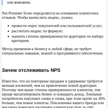
или компании.
Формула
Net Promoter Score определяется на
основании клиентских
отзывов. Чтобы вычислить индекс, нужно:
Трактовка результатов
провести опрос покупателей или пользователей услуг;
Как увеличить NPS
рассчитать индекс по
формуле;
оценить степень приверженности аудитории по
набору
Нейтралы
критериев.
Метод применим к
бизнесу в
любой сфере, не
требует
Промоутеры
специальных навыков, знаний и
программного обеспечения.
Детракторы
Зачем отслеживать NPS
Плюсы и минусы NPS
Известно, что на
повторные продажи и
удержание требуется
Внедрение NPS в компании
меньше вложений, чем на
привлечение новой аудитории.
Поэтому чем выше степень приверженности клиентов, тем
проще масштабировать бизнес и
повышать доход. Лояльные
потребители покупают снова и
снова, при этом тратят на
30%
больше, чем новые клиенты. Поклонники вашего бренда или
магазина помогают расширять клиентскую базу за
счёт