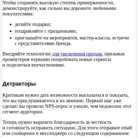
Чтобы сохранять высокую степень приверженности,
демонстрируйте, как сильно вы
дорожите любимыми
покупателями:
делайте подарки;
поздравляйте с
праздниками;
приглашайте на
мероприятия, мастер-классы, встречи
с
представителями бренда.
Внедряйте технологии
для увеличения продаж
, призывая
промоутеров первыми попробовать новые сервисы
и
поделиться впечатлениями.
Детракторы
Критикам нужно дать возможность высказаться и
показать,
что вы
прислушиваетесь к
их
мнению. Первый шаг уже
сделан: вы
провели NPS-опрос и
узнали, чем недоволен этот
сегмент аудитории.
Теперь нужно выразить благодарность за
честность
и
готовность исправить ситуацию. Для этого отправьте email
или сообщение в
мессенджере со
следующим содержанием: