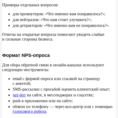
Примеры отдельных вопросов:
для промоутеров:
«
Что именно вам понравилось?
»
;
для нейтралов:
«
Что нам стоит улучшить?
»
;
для детракторов:
«
Что именно вам не
понравилось?
»
.
Ответы на
открытые вопросы помогают увидеть слабые
и
сильные стороны бизнеса.
Формат NPS-опроса
Для сбора обратной связи в
онлайн-каналах используют
следующие инструменты:
email с
формой опроса или ссылкой на
страницу
с
анкетой;
SMS-рассылки с
просьбой оценить клиентский опыт;
чат-бот
на
сайте, в
мессенджерах и
соцсетях;
push в
приложении или на
сайте;
обзвон по
телефону
—
через кол-центр или с
помощью
голосового робота
.