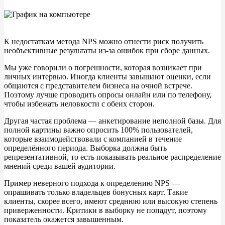
К
недостаткам метода NPS можно отнести риск получить
необъективные результаты из-за ошибок при сборе данных.
Мы
уже говорили о
погрешности, которая возникает при
личных интервью. Иногда клиенты завышают оценки, если
общаются с
представителем бизнеса на
очной встрече.
Поэтому лучше проводить опросы онлайн или по
телефону,
чтобы избежать неловкости с
обеих сторон.
Другая частая проблема
—
анкетирование неполной базы. Для
полной картины важно опросить 100% пользователей,
которые взаимодействовали с
компанией в
течение
определённого периода. Выборка должна быть
репрезентативной, то
есть показывать реальное распределение
мнений среди вашей аудитории.
Пример неверного подхода к
определению NPS
—
опрашивать только владельцев бонусных карт. Такие
клиенты, скорее всего, имеют среднюю или высокую степень
приверженности. Критики в
выборку не
попадут, поэтому
показатель окажется завышенным.