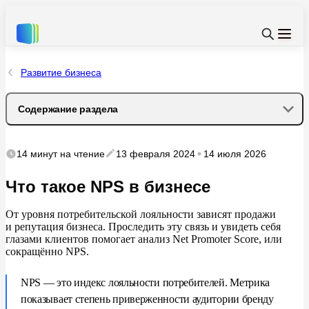
Развитие бизнеса
Содержание раздела
Зачем отслеживать NPS
14 минут
на чтение
13 февраля 2024
14 июля 2026
Как провести NPS-опрос
Что такое NPS в бизнесе
Оценка в баллах
От
уровня потребительской лояльности зависят продажи
и
репутация бизнеса. Проследить эту связь и
увидеть себя
глазами клиентов помогает анализ Net Promoter Score, или
Комментарий
сокращённо NPS.
Формат NPS-опроса
NPS
—
это индекс лояльности потребителей. Метрика
показывает степень приверженности аудитории бренду
Как рассчитать NPS