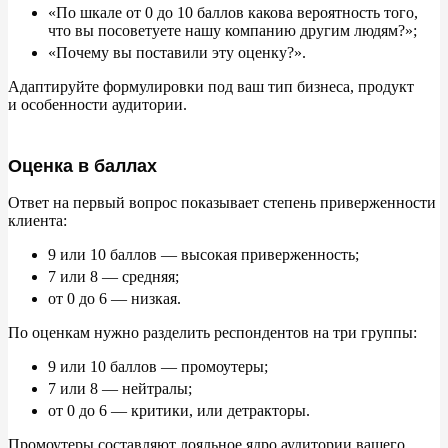
«
По
шкале от
0
до
10
баллов какова вероятность того,
что вы
посоветуете нашу компанию другим людям?
»
;
«
Почему вы
поставили эту оценку?
»
.
Адаптируйте формулировки под ваш тип бизнеса, продукт
и
особенности аудитории.
Оценка в баллах
Ответ на
первый вопрос показывает степень приверженности
клиента:
9
или 10
баллов
—
высокая приверженность;
7
или 8
—
средняя;
от
0
до
6
—
низкая.
По
оценкам нужно разделить респондентов на
три группы:
9
или 10
баллов
—
промоутеры;
7
или 8
—
нейтралы;
от
0
до
6
—
критики, или детракторы.
Промоутеры составляют лояльное ядро аудитории вашего