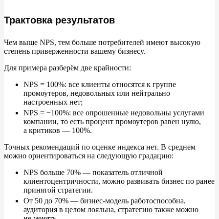
Трактовка результатов
Чем выше NPS, тем больше потребителей имеют высокую
степень приверженности вашему бизнесу.
Для примера разберём две крайности:
NPS = 100%: все клиенты относятся к
группе
промоутеров, недовольных или нейтрально
настроенных нет;
NPS =
−
100%: все опрошенные недовольны услугами
компании, то
есть процент промоутеров равен нулю,
а
критиков
—
100%.
Точных рекомендаций по
оценке индекса нет. В
среднем
можно ориентироваться на
следующую градацию:
NPS больше 70%
—
показатель отличной
клиентоцентричности, можно развивать бизнес по
ранее
принятой стратегии.
От
50
до
70%
—
бизнес-модель работоспособна,
аудитория в
целом лояльна, стратегию также можно
не
менять.