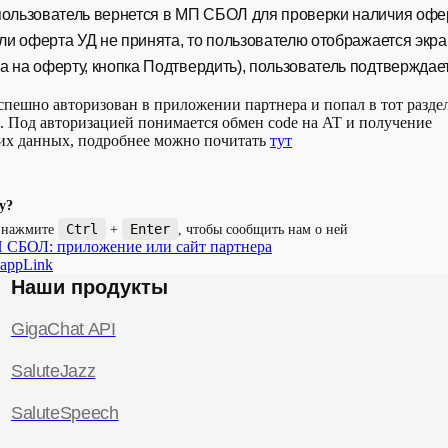
пользователь вернется в МП СБОЛ для проверки наличия оф
сли оферта УД не принята, то пользователю отображается экр
а на оферту, кнопка Подтвердить), пользователь подтверждае
спешно авторизован в приложении партнера и попал в тот раздел
. Под авторизацией понимается обмен code на AT и получение
их данных, подробнее можно почитать
тут
у?
Ctrl
Enter
и нажмите
+
, чтобы сообщить нам о ней
П СБОЛ: приложение или сайт партнера
appLink
Наши продукты
GigaChat API
SaluteJazz
SaluteSpeech