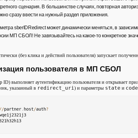
кретного сценария. В большинстве случаях, повторная автори
ожно сразу ввести на нужный раздел приложения.
метра sberIDRedirect может динамически меняться, в зависим
рсии МП СБОЛ! Не завязывайтесь на какое-то конкретное знач
тически (без клика и действий пользователя) запускает получе
ризация пользователя в МП СБОЛ
 ID) выполняет аутентификацию пользователя и открывает пр
redirect_uri
state
code
инк, указанный в
) и параметры
и
/
/
partner
.
host
/
auth
?
wqe1j2321j3
321h32h13