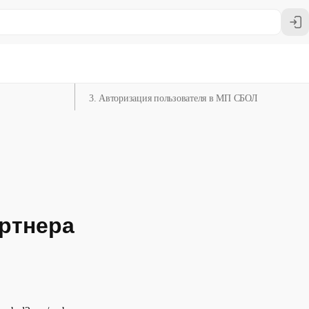
1. Научить ваше приложение/сайт открываться по
appLink
2. Обработать sberIDRedirectUri и token
3. Авторизация пользователя в МП СБОЛ
артнера