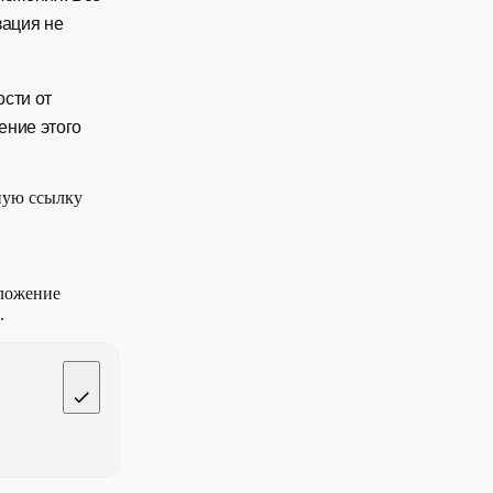
зация не
ости от
ение этого
нную ссылку
иложение
.