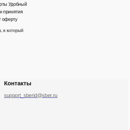
ерты Удобный
ан принятия
т оферту
, в который
Контакты
support_sberid@sber.ru