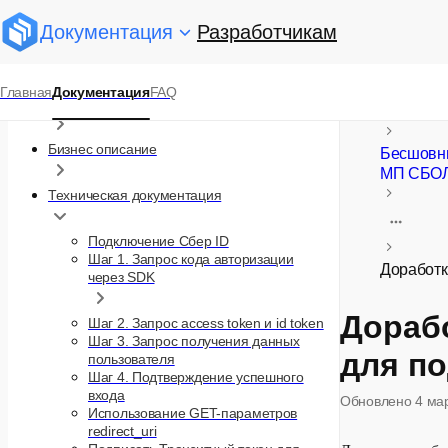
Документация
Разработчикам
Документация
Главная
Документация
FAQ
Юридические документы
Сбер ID
Бизнес описание
Бесшовны
МП СБО
Техническая документация
Подключение Сбер ID
Шаг 1. Запрос кода авторизации
Доработк
через SDK
Дорабо
Шаг 2. Запрос access token и id token
Шаг 3. Запрос получения данных
для по
пользователя
Шаг 4. Подтверждение успешного
входа
Обновлено
4 ма
Использование GET-параметров
redirect_uri