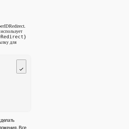
rIDRedirect.
 использует
DRedirect}
ылку для
сделать
ложения. Все