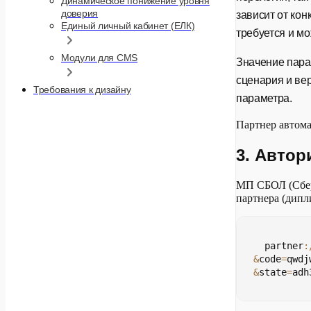
Динамическое понижение уровня
доверия
зависит от кон
Единый личный кабинет (ЕЛК)
требуется и м
Модули для CMS
Значение пара
сценария и ве
Требования к дизайну
параметра.
Партнер автома
3. Авто
МП СБОЛ (Сбер
партнера (дипл
   partner
:
&
code
=
qwdj
&
state
=
adh