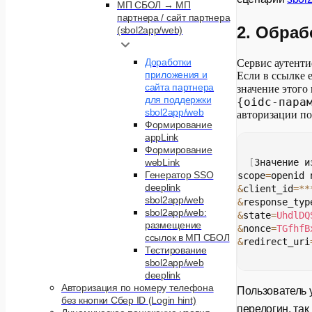
МП СБОЛ → МП
партнера / сайт партнера
2. Обраб
(sbol2app/web)
Доработки
Сервис аутенти
приложения и
Если в ссылке 
сайта партнера
значение этого 
для поддержки
{oidc-пара
sbol2app/web
авторизации по
Формирование
appLink
Формирование
[
Значение и
webLink
Генератор SSO
scope
=
openid 
deeplink
&
client_id
=
*
*
sbol2app/web
&
response_typ
sbol2app/web:
&
state
=
UhdlDQ
размещение
&
nonce
=
TGfhfB
ссылок в МП СБОЛ
&
redirect_uri
Тестирование
sbol2app/web
deeplink
Авторизация по номеру телефона
Пользователь 
без кнопки Сбер ID (Login hint)
перелогин, та