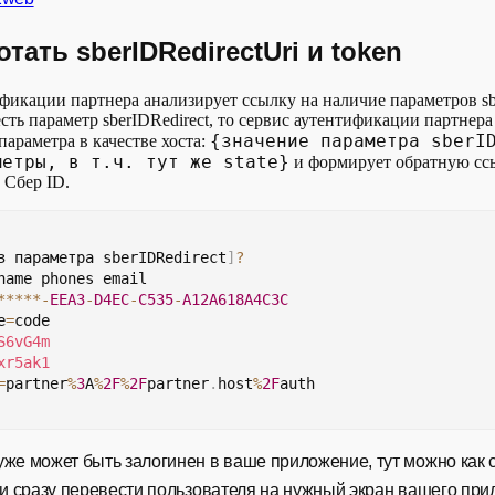
отать sberIDRedirectUri и token
фикации партнера анализирует ссылку на наличие параметров sbe
есть параметр sberIDRedirect, то сервис аутентификации партнера
{значение параметра sberI
параметра в качестве хоста:
метры, в т.ч. тут же state}
и формирует обратную сс
 Сбер ID.
з параметра sberIDRedirect
]
?
name phones email
*
*
*
*
*
-
EEA3
-
D4EC
-
C535
-
A12A618A4C3C
e
=
code
S6vG4m
xr5ak1
=
partner
%
3
A
%
2F
%
2F
partner
.
host
%
2F
auth
уже может быть залогинен в ваше приложение, тут можно как 
к и сразу перевести пользователя на нужный экран вашего при