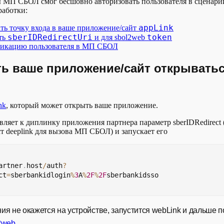
ы МП СБОЛ смог бесшовно авторизовать пользователя в сценарии
работки:
appLink
ть точку входа в ваше приложение/сайт
sberIDRedirectUri
token
ть
и для sbol2web
икацию пользователя в МП СБОЛ
ть ваше приложение/сайт открывать
nk
, который может открыть ваше приложение.
яет к диплинку приложения партнера параметр sberIDRedirect 
ст deeplink для вызова МП СБОЛ) и запускает его
artner
.
host
/
auth
?
ct
=
sberbankidlogin
%
3
A
%
2F
%
2F
sberbankidsso
я не окажется на устройстве, запустится webLink и дальше п
2web