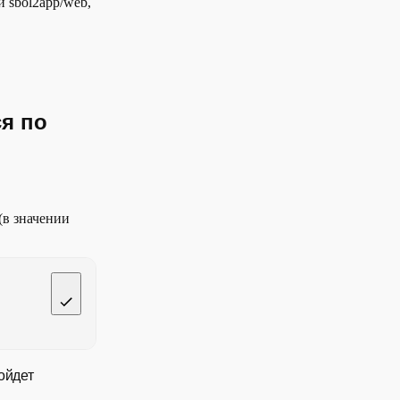
 sbol2app/web,
ся по
(в значении
ойдет