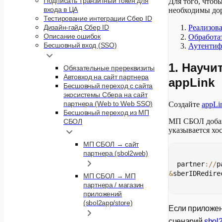
Подписать Транзитный токен для
Для того, чтоб
входа в ЦА
необходимы до
Тестирование интеграции Сбер ID
Дизайн-гайд Сбер ID
Реализова
Описание ошибок
Обработа
Бесшовный вход (SSO)
Аутентиф
1. Научи
Обязательные пререквизиты
Автовход на сайт партнера
appLink
Бесшовный переход с сайта
экосистемы Сбера на сайт
партнера (Web to Web SSO)
Создайте
appLi
Бесшовный переход из МП
МП СБОЛ добавл
СБОЛ
указывается хо
МП СБОЛ → сайт
партнера (sbol2web)
partner
:
/
/
p
&
sberIDRedire
МП СБОЛ → МП
партнера / магазин
приложений
(sbol2app/store)
Если приложени
сценарий
sbol