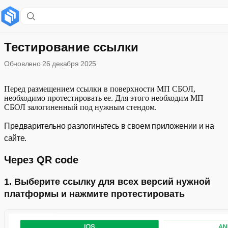
Содержание раздела
Через QR code
Тестирование ссылки
Обновлено
26 декабря 2025
1. Выберите ссылку для всех версий нужной платформы и
нажмите протестировать
Перед размещением ссылки в поверхности МП СБОЛ,
2. Далее следуйте инструкции и пройдите сценарий
необходимо протестировать ee. Для этого необходим МП
СБОЛ залогиненный под нужным стендом.
используя QR сканнер внутри МП СБОЛ
Предварительно разлогиньтесь в своем приложении и на
Развернуть
3. Отображение логин зоны вашего приложения
сайте.
4. Проверить переход на сайт
Через QR code
Важные моменты:
1. Выберите ссылку для всех версий нужной
платформы и нажмите протестировать
Настройки сервиса
UTM метки