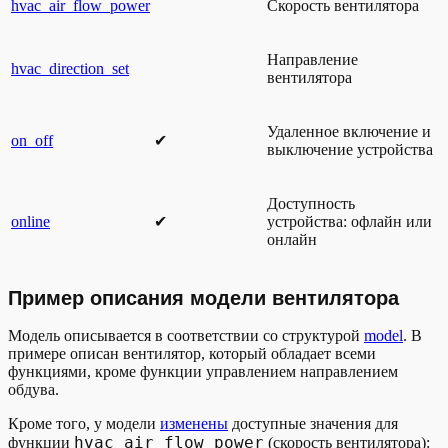
hvac_air_flow_power
Скорость вентилятора
Направление
hvac_direction_set
вентилятора
Удаленное включение и
on_off
✔︎
выключение устройства
Доступность
online
✔︎
устройства: офлайн или
онлайн
Пример описания модели вентилятора
Модель описывается в соответствии со структурой
model
. В
примере описан вентилятор, который обладает всеми
функциями, кроме функции управлением направлением
обдува.
Кроме того, у модели
изменены
доступные значения для
hvac_air_flow_power
функции
(скорость вентилятора):