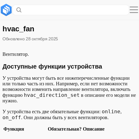
Содержание раздела
Доступные функции устройства
hvac_fan
Обновлено
28 октября 2025
Пример описания модели вентилятора
Пример описания вентилятора пользователя
Вентилятор.
Доступные функции устройства
У устройства могут быть все нижеперечисленные функции
или только часть из них. Например, если нет возможности
возможности изменить направление вентилятора, включать
hvac_direction_set
функцию
в описание его модели не
нужно.
online
У устройства есть две обязательные функции:
,
on_off
. Они должны быть у всех вентиляторов.
Функция
Обязательная?
Описание