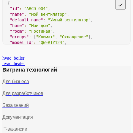
{
"high"
,
"id"
:
"ABCD_004"
,
"low"
,
"name"
:
"Мой вентилятор"
,
"medium"
,
"default_name"
:
"Умный вентилятор"
,
"turbo"
"home"
:
"Мой дом"
,
]
"room"
:
"Гостиная"
,
}
"groups"
:
[
"Климат"
,
"Охлаждение"
]
,
}
"model_id"
:
"QWERTY124"
,
}
"hw_version"
:
"3.1"
,
}
"sw_version"
:
"5.6"
,
hvac_boiler
"partner_meta"
:
{
hvac_heater
"internal-id"
:
1234
,
Витрина технологий
"specificity"
:
"microchip 2A"
}
,
Для бизнеса
}
Для разработчиков
База знаний
Документация
IT-вакансии