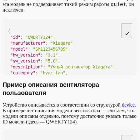
quiet
эта модель не поддерживает тихий режим работы
, он
исключен.
{
"id"
:
"QWERTY124"
,
"manufacturer"
:
"Xiaqara"
,
"model"
:
"SM1123456789"
,
"hw_version"
:
"3.1"
,
"sw_version"
:
"5.6"
,
"description"
:
"Умный вентилятор Xiaqara"
,
"category"
:
"hvac_fan"
,
"features"
:
[
Пример описания вентилятора
"hvac_air_flow_power"
,
"on_off"
,
пользователя
"online"
]
,
Устройство описывается в соответствии со структурой
device
.
"allowed_values"
:
{
В примере нет описания модели вентилятора — считаем, что
"hvac_air_flow_power"
:
{
модели описаны отдельно, поэтому достаточно указать только
"type"
:
"ENUM"
,
ID модели (здесь — QWERTY124).
"enum_values"
:
{
"values"
:
[
"auto"
,