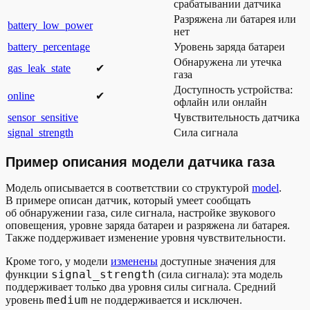
срабатывании датчика
Разряжена ли батарея или
battery_low_power
нет
battery_percentage
Уровень заряда батареи
Обнаружена ли утечка
gas_leak_state
✔︎
газа
Доступность устройства:
online
✔︎
офлайн или онлайн
sensor_sensitive
Чувствительность датчика
signal_strength
Сила сигнала
Пример описания модели датчика газа
Модель описывается в соответствии со структурой
model
.
В примере описан датчик, который умеет сообщать
об обнаружении газа, силе сигнала, настройке звукового
оповещения, уровне заряда батареи и разряжена ли батарея.
Также поддерживает изменение уровня чувствительности.
Кроме того, у модели
изменены
доступные значения для
signal_strength
функции
(сила сигнала): эта модель
поддерживает только два уровня силы сигнала. Средний
medium
уровень
не поддерживается и исключен.