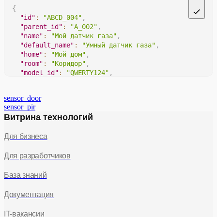
"values"
:
[
{
"low"
,
"id"
:
"ABCD_004"
,
"high"
,
"parent_id"
:
"A_002"
,
]
"name"
:
"Мой датчик газа"
,
}
"default_name"
:
"Умный датчик газа"
,
}
"home"
:
"Мой дом"
,
}
"room"
:
"Коридор"
,
}
"model_id"
:
"QWERTY124"
,
"hw_version"
:
"3.1"
,
"sw_version"
:
"5.6"
,
sensor_door
"partner_meta"
:
{
sensor_pir
"internal-id"
:
1234
,
Витрина технологий
"specificity"
:
"microchip 2A"
}
,
Для бизнеса
}
Для разработчиков
База знаний
Документация
IT-вакансии