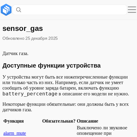
Содержание раздела
Доступные функции устройства
sensor_gas
Обновлено
25 декабря 2025
Пример описания модели датчика газа
Пример описания датчика газа пользователя
Датчик газа.
Доступные функции устройства
У устройства могут быть все нижеперечисленные функции
или только часть из них. Например, если датчик не умеет
сообщать об уровне заряда батареи, включать функцию
battery_percentage
в описание его модели не нужно.
Некоторые функции обязательные: они должны быть у всех
датчиков газа.
Функция
Обязательная?
Описание
Выключено ли звуковое
alarm_mute
оповещение при