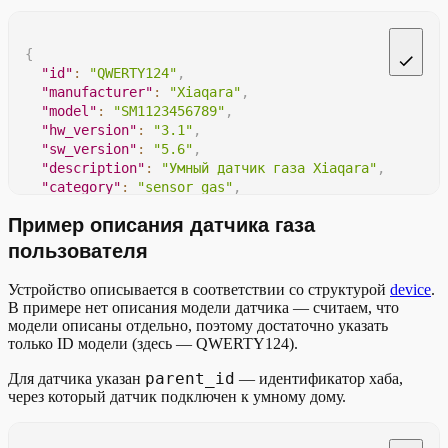
{
"id"
:
"QWERTY124"
,
"manufacturer"
:
"Xiaqara"
,
"model"
:
"SM1123456789"
,
"hw_version"
:
"3.1"
,
"sw_version"
:
"5.6"
,
"description"
:
"Умный датчик газа Xiaqara"
,
"category"
:
"sensor_gas"
,
"features"
:
[
Пример описания датчика газа
"alarm_mute"
,
"battery_low_power"
,
пользователя
"battery_percentage"
,
"gas_leak_state"
,
Устройство описывается в соответствии со структурой
device
.
"online"
,
В примере нет описания модели датчика — считаем, что
"sensor_sensitive"
,
модели описаны отдельно, поэтому достаточно указать
"signal_strength"
,
только ID модели (здесь — QWERTY124).
]
,
parent_id
"allowed_values"
:
{
Для датчика указан
— идентификатор хаба,
через который датчик подключен к умному дому.
"signal_strength"
:
{
"type"
:
"ENUM"
,
"enum_values"
:
{