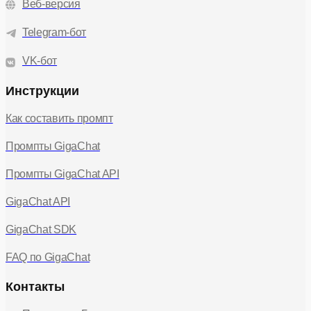
Веб-версия
Telegram-бот
VK-бот
Инструкции
Как составить промпт
Промпты GigaChat
Промпты GigaChat API
GigaChat API
GigaChat SDK
FAQ по GigaChat
Контакты