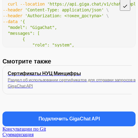
curl
--location
'https://api.giga.chat/v1/chat/compl
--header
'Content-Type: application/json'
\
--header
'Authorization: <токен_доступа>'
\
--data
'{
  "model": "GigaChat",
  "messages": [
        {
            "role": "system",
            "content": "Ты — генератор фраз по заданно
        },
Смотрите также
        {
            "role": "user",
Сертификаты НУЦ Минцифры
            "content": "Интент: Заказ еды"
Раздел об использовании сертификатов для отправки запросов в
        },
    ]
GigaChat API
}'
Подключить GigaChat API
Консультации по Git
Суммаризация