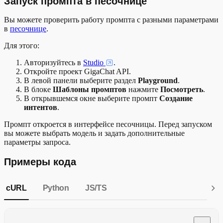
Запуск промпта в песочнице
"content"
:
"Интент: Заказ еды"
}
Вы можете проверить работу промпта с разными параметрами
]
в
песочнице
.
}
Для этого:
Авторизуйтесь в
Studio
.
Откройте проект GigaChat API.
В левой панели выберите раздел
Playground
.
В блоке
Шаблоны промптов
нажмите
Посмотреть
.
В открывшемся окне выберите промпт
Создание
интентов
.
Промпт откроется в интерфейсе песочницы. Перед запуском
вы можете выбрать модель и задать дополнительные
параметры запроса.
Примеры кода
cURL
Python
JS/TS