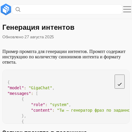
Содержание раздела
Запуск промпта в песочнице
Генерация интентов
Обновлено
27 августа 2025
Примеры кода
Пример промпта для генерации интентов. Промпт содержит
инструкцию по количеству синонимов интента и формату
ответа.
{
"model"
:
"GigaChat"
,
"messages"
:
[
{
"role"
:
"system"
,
"content"
:
"Ты — генератор фраз по заданно
}
,
{
"role"
:
"user"
,