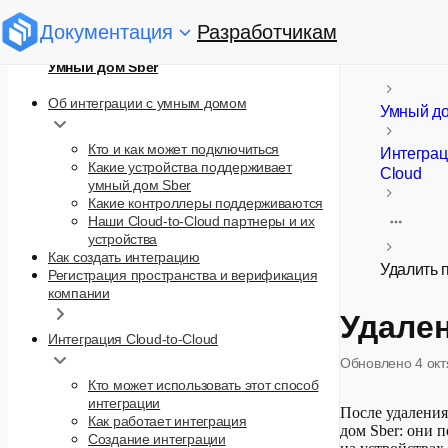
Документация
Разработчикам
Умный дом Sber
Об интеграции с умным домом
Умный д
Кто и как может подключиться
Интеграц
Какие устройства поддерживает
Cloud
умный дом Sber
Какие контроллеры поддерживаются
Наши Cloud-to-Cloud партнеры и их
устройства
Как создать интеграцию
Удалить 
Регистрация пространства и верификация
компании
Удален
Интеграция Cloud-to-Cloud
Обновлено
4 ок
Кто может использовать этот способ
интеграции
После удаления
Как работает интеграция
дом Sber: они 
Создание интеграции