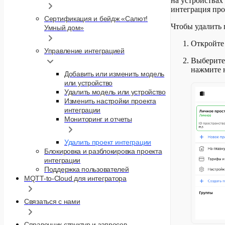
на устройствах
интеграция про
Сертификация и бейдж «Салют!
Чтобы удалить 
Умный дом»
Откройт
Управление интеграцией
Выберите 
нажмите н
Добавить или изменить модель
или устройство
Удалить модель или устройство
Изменить настройки проекта
интеграции
Мониторинг и отчеты
Удалить проект интеграции
Блокировка и разблокировка проекта
интеграции
Поддержка пользователей
MQTT-to-Cloud для интегратора
Связаться с нами
Справочник структур и запросов