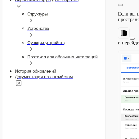
Если вы н
Структуры
пространс
Устройства
и перейд
Функции устройств
Протокол для облачных интеграций
История обновлений
Документация на английском