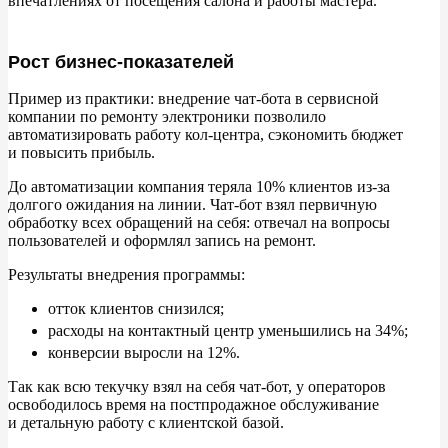
впечатлениях от
посещения салона и
работы мастера.
Рост бизнес-показателей
Пример из
практики: внедрение чат-бота в
сервисной
компании по
ремонту электроники позволило
автоматизировать работу кол-центра, сэкономить бюджет
и
повысить прибыль.
До
автоматизации компания теряла
10% клиентов из-за
долгого ожидания на
линии. Чат-бот взял первичную
обработку всех обращений на
себя: отвечал на
вопросы
пользователей и
оформлял запись на
ремонт.
Результаты внедрения программы:
отток клиентов снизился;
расходы на
контактный центр уменьшились на
34%;
конверсии выросли на
12%.
Так как всю текучку взял на
себя чат-бот, у
операторов
освободилось время на
постпродажное обслуживание
и
детальную работу с
клиентской базой.