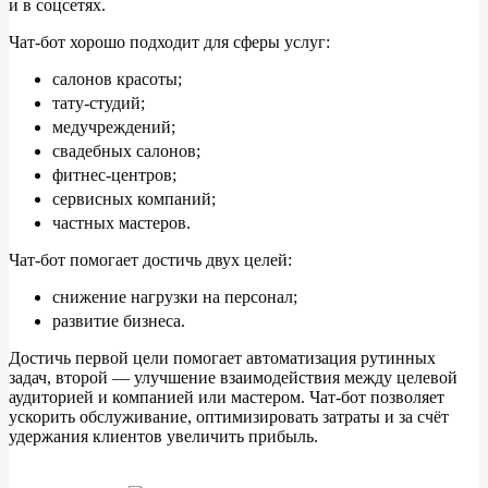
и
в
соцсетях.
Запись клиентов
Чат-бот хорошо подходит для сферы услуг:
салонов красоты;
Ответы на частые вопросы
тату-студий;
медучреждений;
Повышение продаж
свадебных салонов;
фитнес-центров;
сервисных компаний;
частных мастеров.
Чат-бот помогает достичь двух целей:
снижение нагрузки на
персонал;
развитие бизнеса.
Достичь первой цели помогает автоматизация рутинных
задач, второй
— улучшение взаимодействия между целевой
аудиторией и
компанией или мастером. Чат-бот позволяет
ускорить обслуживание, оптимизировать затраты и
за
счёт
удержания клиентов увеличить прибыль.