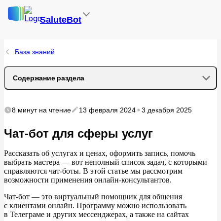
SaluteBot
База знаний
Содержание раздела
Преимущества чат-бота
8 минут
на чтение
13 февраля 2024
3 декабря 2025
Минимум ошибок
Чат-бот для сферы услуг
Качественное обслуживание
Рассказать об
услугах и
ценах, оформить запись, помочь
выбрать мастера
— вот неполный список задач, с
которыми
справляются чат-боты. В
этой статье мы
рассмотрим
Вектор развития
возможности применения онлайн-консультантов.
Рост бизнес-показателей
Чат-бот — это виртуальный помощник для общения
с
клиентами онлайн. Программу можно использовать
в
Телеграме и
других мессенджерах, а
также на
сайтах
Применение чат-бота