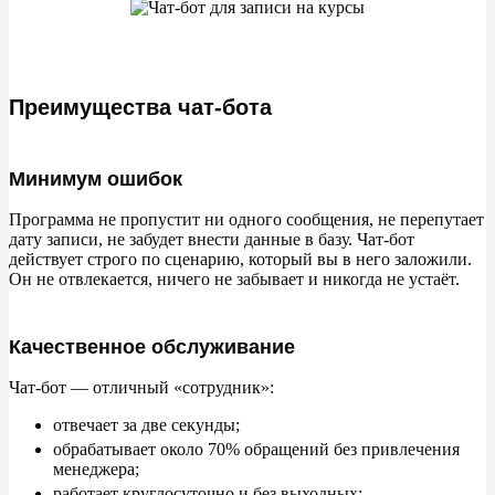
Преимущества чат-бота
Минимум ошибок
Программа не
пропустит ни
одного сообщения, не
перепутает
дату записи, не
забудет внести данные в
базу. Чат-бот
действует строго по
сценарию, который вы
в
него заложили.
Он
не
отвлекается, ничего не
забывает и
никогда не
устаёт.
Качественное обслуживание
Чат-бот
— отличный
«
сотрудник
»
:
отвечает за
две секунды;
обрабатывает около
70% обращений без привлечения
менеджера;
работает круглосуточно и
без выходных;