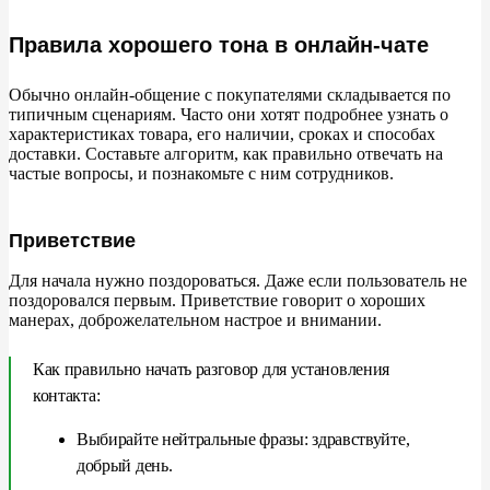
Как не потерять клиента
Правила хорошего тона в онлайн-чате
Что делать, если нет ответа на вопрос клиента
Обычно онлайн-общение с покупателями складывается по
типичным сценариям. Часто они хотят подробнее узнать о
характеристиках товара, его наличии, сроках и способах
Что делать, если товара или услуги нет, а клиент хочет
доставки. Составьте алгоритм, как правильно отвечать на
частые вопросы, и познакомьте с ним сотрудников.
Общение с недовольным клиентом
Приветствие
Для начала нужно поздороваться. Даже если пользователь не
поздоровался первым. Приветствие говорит о хороших
манерах, доброжелательном настрое и внимании.
Как правильно начать разговор для установления
контакта:
Выбирайте нейтральные фразы: здравствуйте,
добрый день.