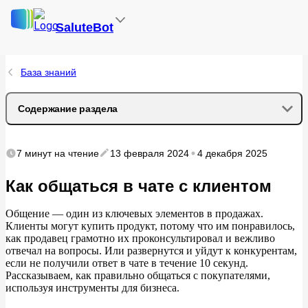
SaluteBot
База знаний
Содержание раздела
Правила хорошего тона в онлайн-чате
7 минут
на чтение
13 февраля 2024
4 декабря 2025
Приветствие
Как общаться в чате с клиентом
Скорость ответа
Общение — один из ключевых элементов в продажах.
Клиенты могут купить продукт, потому что им понравилось,
как продавец грамотно их проконсультировал и вежливо
Вежливость и грамотность
отвечал на вопросы. Или развернутся и уйдут к конкурентам,
если не получили ответ в чате в течение 10 секунд.
Доппродажи
Рассказываем, как правильно общаться с покупателями,
используя инструменты для бизнеса.
Завершение разговора