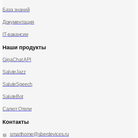
База знаний
Документация
IT-вакансии
Наши продукты
GigaChat API
SaluteJazz
SaluteSpeech
SaluteBot
Салют Отели
Контакты
smarthome@sberdevices.ru