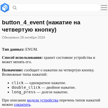
Содержание раздела
Устройства с этой функцией
button_4_event (нажатие на
четвертую кнопку)
Примеры голосовых команд
Обновлено
28 октября 2024
Описание функции в модели устройства
Тип данных:
ENUM.
Пример описания состояния функции
Способ использования:
хранит состояние устройства и
может менять его.
Назначение:
сообщает о нажатии на четвертую кнопку.
Возможные типы нажатий:
click
— однократное нажатие.
double_click
— двойное нажатие.
long_press
— долгое нажатие.
При описании
модели устройства
перечень типов нажатий
можно
сократить
.