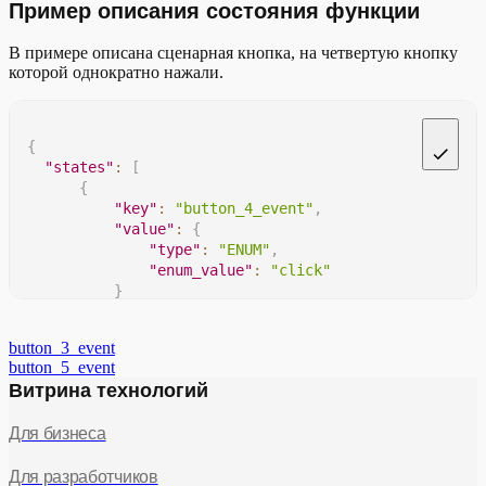
Пример описания состояния функции
В примере описана сценарная кнопка, на четвертую кнопку
которой однократно нажали.
{
"states"
:
[
{
"key"
:
"button_4_event"
,
"value"
:
{
"type"
:
"ENUM"
,
"enum_value"
:
"click"
}
}
]
button_3_event
}
button_5_event
Витрина технологий
Для бизнеса
Для разработчиков