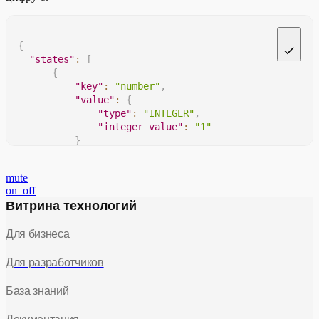
{
"states"
:
[
{
"key"
:
"number"
,
"value"
:
{
"type"
:
"INTEGER"
,
"integer_value"
:
"1"
}
}
]
mute
}
on_off
Витрина технологий
Для бизнеса
Для разработчиков
База знаний