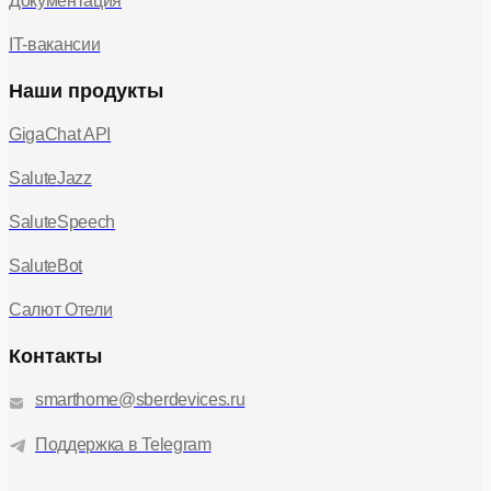
Документация
IT-вакансии
Наши продукты
GigaChat API
SaluteJazz
SaluteSpeech
SaluteBot
Салют Отели
Контакты
smarthome@sberdevices.ru
Поддержка в Telegram