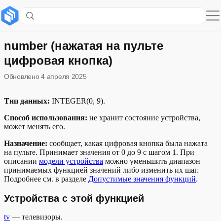
Содержание раздела
Устройства с этой функцией
number (нажатая на пульте
цифровая кнопка)
Примеры голосовых команд
Обновлено
4 апреля 2025
Описание функции в модели устройства
Тип данных:
INTEGER(0, 9).
Пример описания состояния функции
Способ использования:
не хранит состояние устройства,
может менять его.
Назначение:
сообщает, какая цифровая кнопка была нажата
на пульте. Принимает значения от 0 до 9 с шагом 1. При
описании
модели устройства
можно уменьшить диапазон
принимаемых функцией значений либо изменить их шаг.
Подробнее см. в разделе
Допустимые значения функций
.
Устройства с этой функцией
tv
— телевизоры.