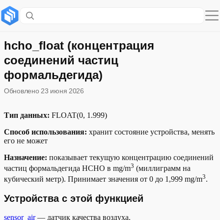
Содержание раздела
Устройства с этой функцией
hcho_float (концентрация
соединений частиц
Примеры голосовых команд
формальдегида)
Описание функции в модели устройства
Обновлено
23 июня 2026
Пример описания состояния функции
Тип данных:
FLOAT(0, 1.999)
Способ использования:
хранит состояние устройства, менять
его не может
Назначение:
показывает текущую концентрацию соединений
3
частиц формальдегида HCHO в mg/m
(миллиграмм на
3
кубический метр). Принимает значения от 0 до 1,999 mg/m
.
Устройства с этой функцией
sensor_air
— датчик качества воздуха.