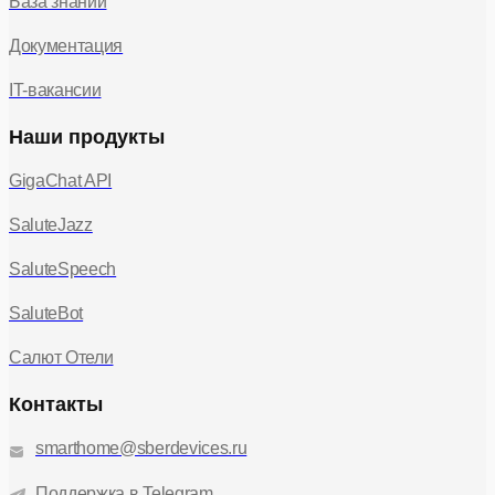
База знаний
Документация
IT-вакансии
Наши продукты
GigaChat API
SaluteJazz
SaluteSpeech
SaluteBot
Салют Отели
Контакты
smarthome@sberdevices.ru
Поддержка в Telegram