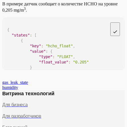
В примере датчик сообщает о количестве HCHO на уровне
3
0,205 mg/m
.
{
"states"
:
[
{
"key"
:
"hcho_float"
,
"value"
:
{
"type"
:
"FLOAT"
,
"float_value"
:
"0.205"
}
}
]
gas_leak_state
}
humidity
Витрина технологий
Для бизнеса
Для разработчиков