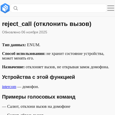
Содержание раздела
Устройства с этой функцией
reject_call (отклонить вызов)
Обновлено
06 ноября 2025
Примеры голосовых команд
Описание функции в модели устройства
Тип данных:
ENUM.
Способ использования:
не хранит состояние устройства,
Пример описания состояния функции
может менять его.
Назначение:
отклоняет вызов, не открывая замок домофона.
Устройства с этой функцией
intercom
— домофон.
Примеры голосовых команд
— Салют, отклони вызов на домофоне