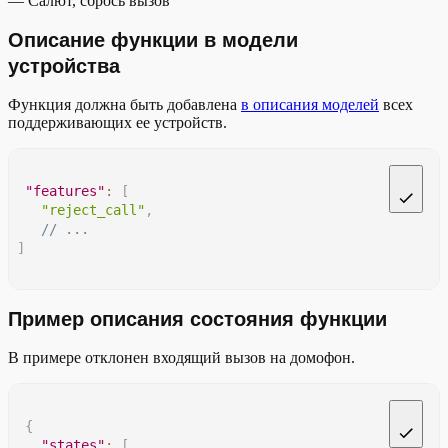
— Салют, сбрось вызов
Описание функции в модели
устройства
Функция должна быть добавлена
в описания моделей
всех
поддерживающих ее устройств.
"features"
:
[
"reject_call"
,
// ...
]
Пример описания состояния функции
В примере отклонен входящий вызов на домофон.
{
"states"
:
[