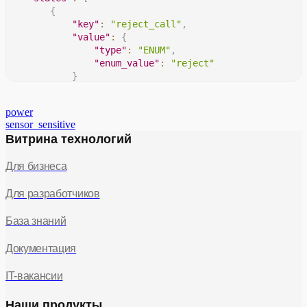
{
"key"
:
"reject_call"
,
"value"
:
{
"type"
:
"ENUM"
,
"enum_value"
:
"reject"
}
}
]
power
}
sensor_sensitive
Витрина технологий
Для бизнеса
Для разработчиков
База знаний
Документация
IT-вакансии
Наши продукты