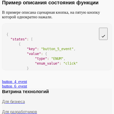
Пример описания состояния функции
В примере описана сценарная кнопка, на пятую кнопку
которой однократно нажали.
{
"states"
:
[
{
"key"
:
"button_5_event"
,
"value"
:
{
"type"
:
"ENUM"
,
"enum_value"
:
"click"
}
}
]
button_4_event
}
button_6_event
Витрина технологий
Для бизнеса
Для разработчиков