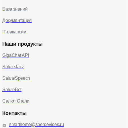
База знаний
Документация
IT-вакансии
Наши продукты
GigaChat API
SaluteJazz
SaluteSpeech
SaluteBot
Салют Отели
Контакты
smarthome@sberdevices.ru