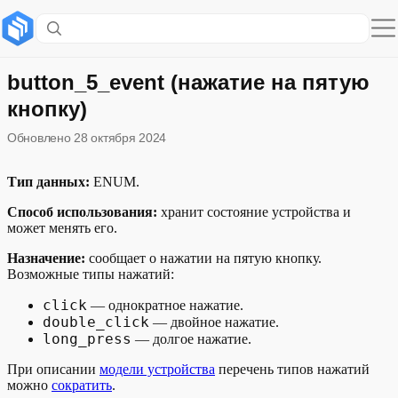
Содержание раздела
Устройства с этой функцией
button_5_event (нажатие на пятую
кнопку)
Примеры голосовых команд
Обновлено
28 октября 2024
Описание функции в модели устройства
Тип данных:
ENUM.
Пример описания состояния функции
Способ использования:
хранит состояние устройства и
может менять его.
Назначение:
сообщает о нажатии на пятую кнопку.
Возможные типы нажатий:
click
— однократное нажатие.
double_click
— двойное нажатие.
long_press
— долгое нажатие.
При описании
модели устройства
перечень типов нажатий
можно
сократить
.