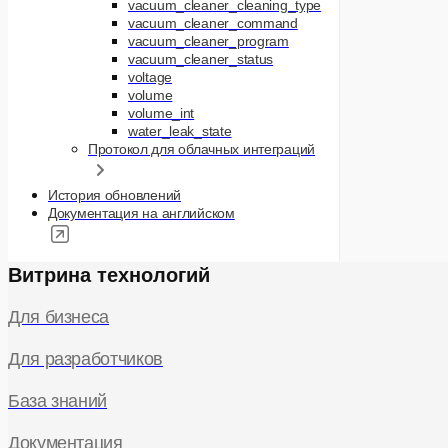
vacuum_cleaner_cleaning_type
vacuum_cleaner_command
vacuum_cleaner_program
vacuum_cleaner_status
voltage
volume
volume_int
water_leak_state
Протокол для облачных интеграций
История обновлений
Документация на английском
Витрина технологий
Для бизнеса
Для разработчиков
База знаний
Документация