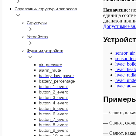
Справочник структур и запросов
Назначение:
по
единица соотве
диапазон прини
Структуры
Допустимые зн
Устройства
Устройст
Функции устройств
sensor_air
sensor_te
hvac_boile
air_pressure
hvac_heat
alarm_mute
hvac_radia
battery_low_power
hvac_unde
battery_percentage
hvac_ac
—
button_1_event
button_2_event
Примеры
button_3_event
button_4_event
button_5_event
— Салют, какая
button_6_event
button_7_event
— Салют, сколь
button_8_event
button_9_event
— Салют, какая
button_10_event