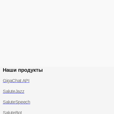
Наши продукты
GigaChat API
SaluteJazz
SaluteSpeech
SaluteBot