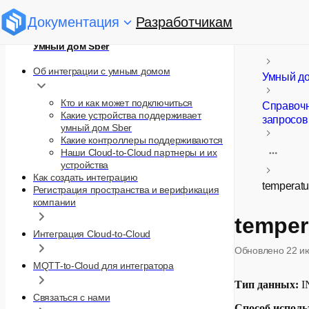
Документация
Разработчикам
Умный дом Sber
Об интеграции с умным домом
Умный д
Кто и как может подключиться
Справочн
Какие устройства поддерживает
запросов
умный дом Sber
Какие контроллеры поддерживаются
Наши Cloud-to-Cloud партнеры и их
устройства
Как создать интеграцию
temperatu
Регистрация пространства и верификация
компании
temper
Интеграция Cloud-to-Cloud
Обновлено
22 и
MQTT-to-Cloud для интегратора
Тип данных:
I
Связаться с нами
Способ исполь