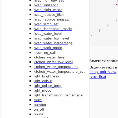
hvac_humidity_set
"
hvac_ionization
"
hvac_night_mode
hvac_replace_filter
hvac_replace_ionizator
}
hvac_temp_set
}
hvac_thermostat_mode
]
hvac_water_level
}
hvac_water_low_level
hvac_water_percentage
hvac_work_mode
incoming_call
kitchen_water_level
Заметили ошибк
kitchen_water_low_level
kitchen_water_temperature
Выделите текст 
kitchen_water_temperature_set
temp_unit_view
light_brightness
tvoc_float
light_colour
light_colour_temp
light_mode
light_transmission_percentage
mute
number
on_off
online