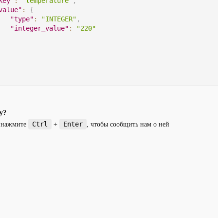
key"
:
"temperature"
,
value"
:
{
"type"
:
"INTEGER"
,
"integer_value"
:
"220"
у?
Ctrl
Enter
и нажмите
+
, чтобы сообщить нам о ней