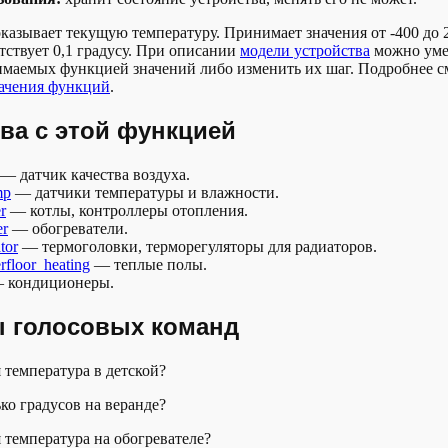
казывает текущую температуру. Принимает значения от -400 до 
тствует 0,1 градусу. При описании
модели устройства
можно уме
маемых функцией значений либо изменить их шаг. Подробнее см
ачения функций
.
ва с этой функцией
— датчик качества воздуха.
mp
— датчики температуры и влажности.
r
— котлы, контроллеры отопления.
er
— обогреватели.
tor
— термоголовки, терморегуляторы для радиаторов.
rfloor_heating
— теплые полы.
 кондиционеры.
 голосовых команд
 температура в детской?
ко градусов на веранде?
 температура на обогревателе?