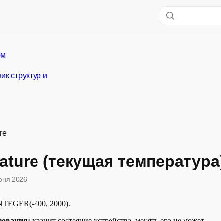
ом
ик структур и
re
ature (текущая температура
юня 2026
NTEGER(-400, 2000).
зования:
хранит состояние устройства, менять его не может.