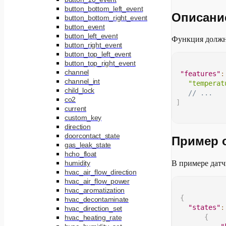
button_bottom_left_event
Описани
button_bottom_right_event
button_event
button_left_event
Функция должн
button_right_event
button_top_left_event
button_top_right_event
channel
"features"
:
channel_int
"temperat
child_lock
// ...
co2
]
current
custom_key
direction
doorcontact_state
Пример 
gas_leak_state
hcho_float
humidity
В примере датч
hvac_air_flow_direction
hvac_air_flow_power
hvac_aromatization
{
hvac_decontaminate
"states"
:
hvac_direction_set
{
hvac_heating_rate