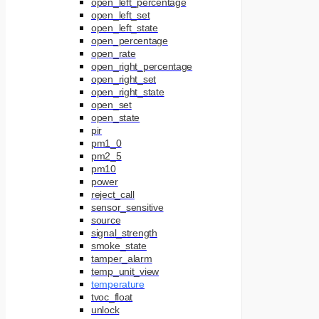
open_left_percentage
open_left_set
open_left_state
open_percentage
open_rate
open_right_percentage
open_right_set
open_right_state
open_set
open_state
pir
pm1_0
pm2_5
pm10
power
reject_call
sensor_sensitive
source
signal_strength
smoke_state
tamper_alarm
temp_unit_view
temperature
tvoc_float
unlock