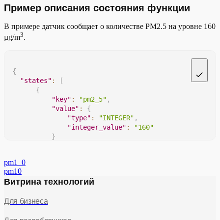
Пример описания состояния функции
В примере датчик сообщает о количестве PM2.5 на уровне 160
3
µg/m
.
{
"states"
:
[
{
"key"
:
"pm2_5"
,
"value"
:
{
"type"
:
"INTEGER"
,
"integer_value"
:
"160"
}
}
]
pm1_0
}
pm10
Витрина технологий
Для бизнеса