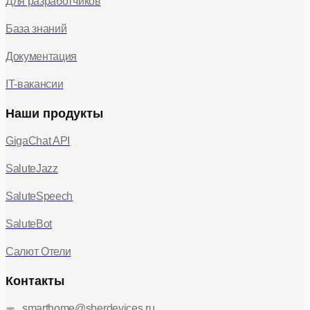
Для разработчиков
База знаний
Документация
IT-вакансии
Наши продукты
GigaChat API
SaluteJazz
SaluteSpeech
SaluteBot
Салют Отели
Контакты
smarthome@sberdevices.ru