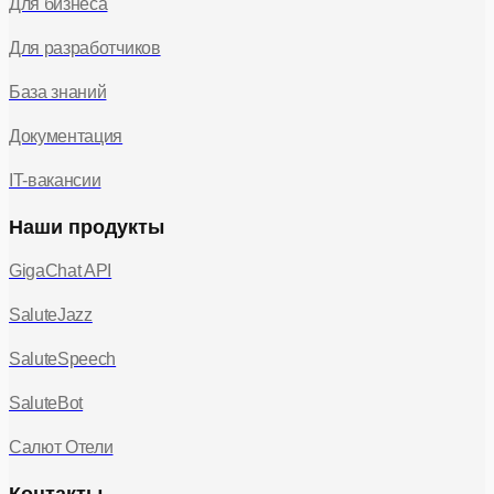
Для бизнеса
Для разработчиков
База знаний
Документация
IT-вакансии
Наши продукты
GigaChat API
SaluteJazz
SaluteSpeech
SaluteBot
Салют Отели
Контакты