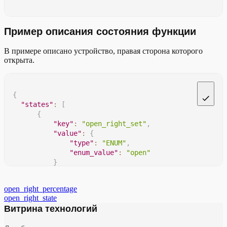
Пример описания состояния функции
В примере описано устройство, правая сторона которого
открыта.
{
"states"
:
[
{
"key"
:
"open_right_set"
,
"value"
:
{
"type"
:
"ENUM"
,
"enum_value"
:
"open"
}
}
]
open_right_percentage
}
open_right_state
Витрина технологий