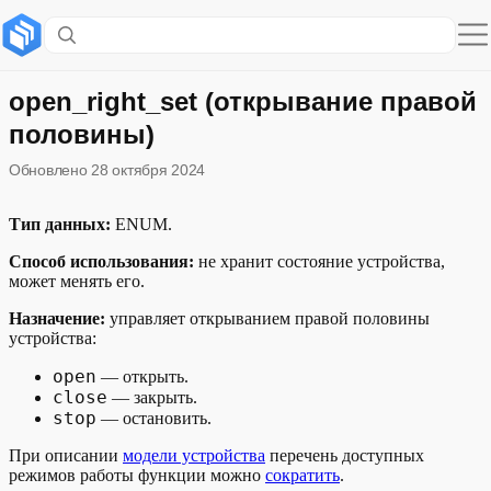
Содержание раздела
Устройства с этой функцией
open_right_set (открывание правой
половины)
Примеры голосовых команд
Обновлено
28 октября 2024
Описание функции в модели устройства
Тип данных:
ENUM.
Пример описания состояния функции
Способ использования:
не хранит состояние устройства,
может менять его.
Назначение:
управляет открыванием правой половины
устройства:
open
— открыть.
close
— закрыть.
stop
— остановить.
При описании
модели устройства
перечень доступных
режимов работы функции можно
сократить
.